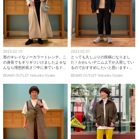
2023.02.10
2023.02.07
形のキレイなノーカラートレンチ。こ
とっても久しぶりの投稿になりまし
の身長でもギリギリいけましたよ☺︎な
た！かわいいデニム上下が入荷してい
んなら理想的長さ♡中に来ているド...
るのでおすすめしたいと思います♪ ...
BEAMS OUTLET Hokuriku Oyabe
BEAMS OUTLET Hokuriku Oyabe