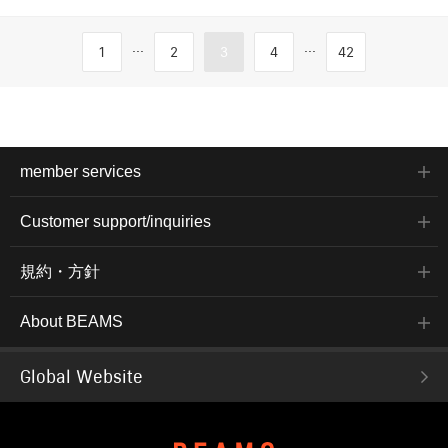
...
...
1
2
3
4
42
member services
Customer support/inquiries
規約・方針
About BEAMS
Global Website