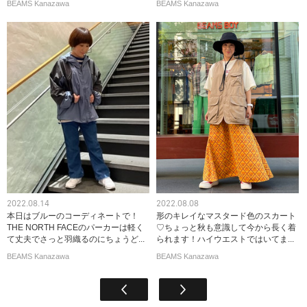
BEAMS Kanazawa
BEAMS Kanazawa
2022.08.14
2022.08.08
本日はブルーのコーディネートで！
形のキレイなマスタード色のスカート
THE NORTH FACEのパーカーは軽く
♡ちょっと秋も意識して今から長く着
て丈夫でさっと羽織るのにちょうど...
られます！ハイウエストではいてま...
BEAMS Kanazawa
BEAMS Kanazawa