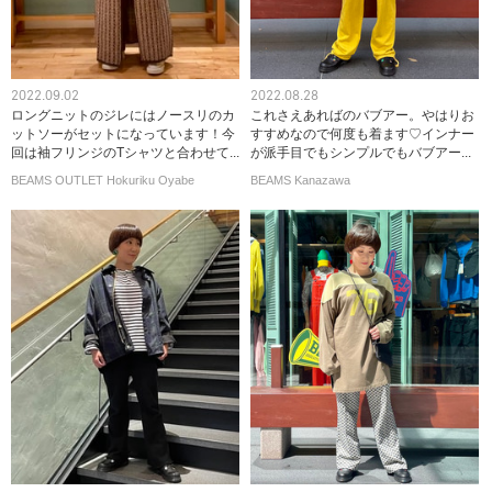
2022.09.02
2022.08.28
ロングニットのジレにはノースリのカ
これさえあればのバブアー。やはりお
ットソーがセットになっています！今
すすめなので何度も着ます♡インナー
回は袖フリンジのTシャツと合わせて...
が派手目でもシンプルでもバブアー...
BEAMS OUTLET Hokuriku Oyabe
BEAMS Kanazawa