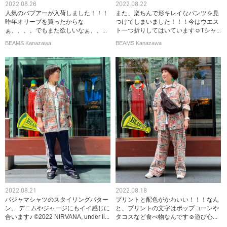
2022.08.26
2022.08.22
人気のバブアーが入荷しました！！！
また、楽ちんで形キレイなパンツを見
昨年オリーブを買ったからな
つけてしまいました！！！今はウエス
ぁ、、、。でもまた欲しいなぁ、、...
ト一つ折りしてはいています☺︎Tシャ...
BEAMS Kanazawa
BEAMS Kanazawa
2022.08.21
2022.08.18
パジャマシャツのスタイリングパター
プリントと配色がかわいい！！！なん
ン。 デニムやジャージにもイイ感じに
と、プリントの文字はポップコーンや
合います♪ ©2022 NIRVANA, under li...
タコスなど食べ物なんです☺︎遊び心...