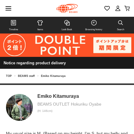
Timeline
Items
Look Book
Browsing history
Search
Notice regarding product delivery
TOP
>
BEAMS staff
>
Emiko Kitamuraya
Emiko Kitamuraya
BEAMS OUTLET Hokuriku Oyabe
(H: 146cm)
My usual size is M. (Based on my height, I'm S, but my belly and