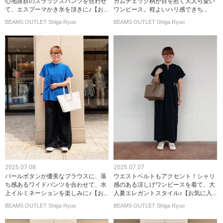
心地抜群のスラックスパンツを合わせ
ガムチェック柄が目を惹く大人可愛い
て、エスプーマかき氷を頂きに♪【お...
ワンピース。程よいハリ感できち...
BEAMS OUTLET Shiga Ryuo
BEAMS OUTLET Shiga Ryuo
2025.07.08
2025.07.07
パールボタンが優美なブラウスに、落
ウエストベルトもアクセント！シャリ
ち感あるワイドパンツを合わせて、水
感のある涼しげワンピースを着て、大
上イルミネーションを楽しみに♪【お...
人夏エレガントスタイル♪【お気に入...
BEAMS OUTLET Shiga Ryuo
BEAMS OUTLET Shiga Ryuo