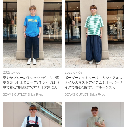
2025.07.06
2025.07.05
爽やかブルーのＴシャツ×デニムで真
ボーダーカットソーは、カジュアルス
夏を楽しむ王道コーデ♪Ｔシャツは地
タイルのマストアイテム！オーバーサ
厚で着心地も抜群です！【お気に入...
イズで着心地抜群。バルーンスカ...
BEAMS OUTLET Shiga Ryuo
BEAMS OUTLET Shiga Ryuo