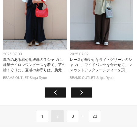
2025.07.03
2025.07.02
厚みのある着心地抜群のＴシャツに、
レースが華やかなライトグリーンのシ
軽量ナイロンワンピースを着て、茅の
ャツに、ワイドパンツを合わせて、マ
輪くぐりに。夏越の御守りは、胸元...
スカットアフタヌーンティーを頂...
BEAMS OUTLET Shiga Ryuo
BEAMS OUTLET Shiga Ryuo
...
1
2
3
23