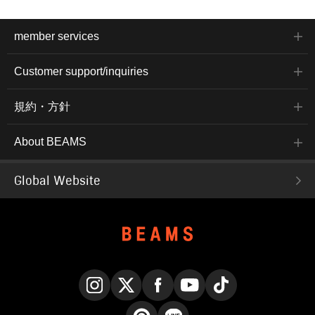
member services
Customer support/inquiries
規約・方針
About BEAMS
Global Website
Instagram
X
Facebook
YouTube
TikTok