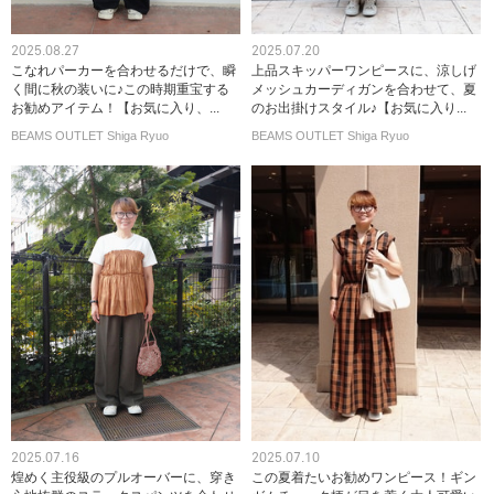
2025.08.27
2025.07.20
こなれパーカーを合わせるだけで、瞬
上品スキッパーワンピースに、涼しげ
く間に秋の装いに♪この時期重宝する
メッシュカーディガンを合わせて、夏
お勧めアイテム！【お気に入り、...
のお出掛けスタイル♪【お気に入り...
BEAMS OUTLET Shiga Ryuo
BEAMS OUTLET Shiga Ryuo
2025.07.16
2025.07.10
煌めく主役級のプルオーバーに、穿き
この夏着たいお勧めワンピース！ギン