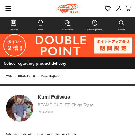
Timeline
Items
Look Book
Browsing history
Search
Notice regarding product delivery
TOP
>
BEAMS staff
>
Kumi Fujiwara
Kumi Fujiwara
BEAMS OUTLET Shiga Ryuo
(H: 154cm)
We will introduce many cute products.