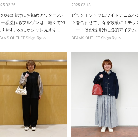
025.03.26
2025.03.13
春のお出掛けにお勧めアウター♪シ
ビッグＴシャツにワイドデニムパ
アー感溢れるブルゾンは、軽くて羽
ツを合わせて、春を散策に！モッ
りやすいのにオシャレ見えす...
コートはお出掛けに必須アイテム..
EAMS OUTLET Shiga Ryuo
BEAMS OUTLET Shiga Ryuo