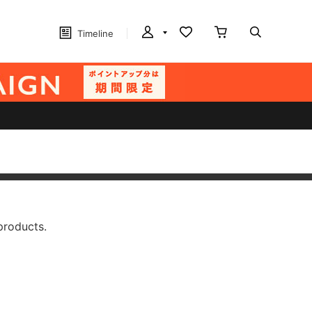
Timeline
products.