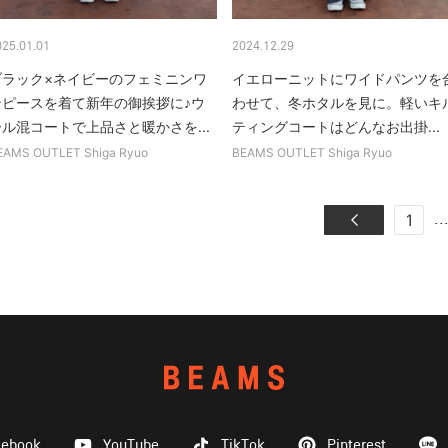
025.01.01
2024.12.29
ブラック×ネイビーのフェミニンワ
イエローニットにワイドパンツを
ンピースを着て新年の御挨拶に♪ウ
わせて、冬ホタルを見に。軽いキ
ール混コートで上品さと暖かさを...
ティングコートはどんなお出掛...
EAMS OUTLET Shiga Ryuo
BEAMS OUTLET Shiga Ryuo
..
1
cebook
YouTube
TikTok
Pinterest