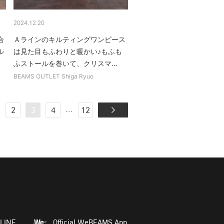
2024.12.20
合
Ａラインのキルティングワンピース
ル
は見た目もふわりと暖かい♪もふも
ふストールを巻いて、クリスマ...
BEAMS OUTLET Shiga Ryuo
.
...
2
3
4
12
LINE
Official WeBEAMS App