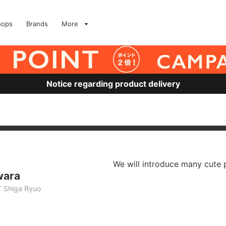
hops
Brands
More
Notice regarding product delivery
We will introduce many cute 
wara
 Shiga Ryuo