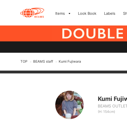
Items
Look Book
Labels
S
TOP
BEAMS staff
Kumi Fujiwara
>
>
Kumi Fuji
BEAMS OUTLET
(H: 154cm)