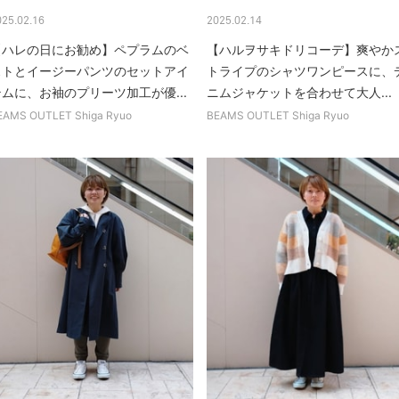
025.02.16
2025.02.14
【ハレの日にお勧め】ペプラムのベ
【ハルヲサキドリコーデ】爽やか
ストとイージーパンツのセットアイ
トライプのシャツワンピースに、
テムに、お袖のプリーツ加工が優...
ニムジャケットを合わせて大人...
EAMS OUTLET Shiga Ryuo
BEAMS OUTLET Shiga Ryuo