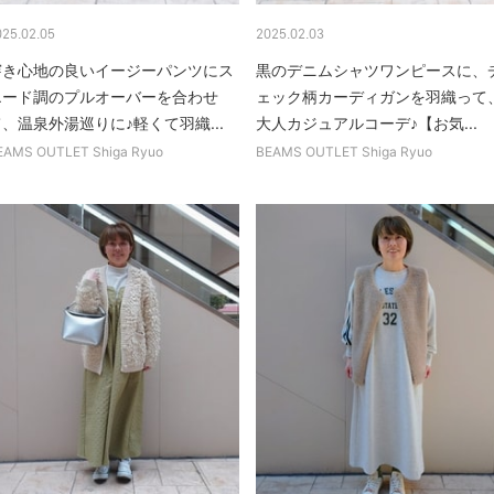
025.02.05
2025.02.03
穿き心地の良いイージーパンツにス
黒のデニムシャツワンピースに、
エード調のプルオーバーを合わせ
ェック柄カーディガンを羽織って
、温泉外湯巡りに♪軽くて羽織...
大人カジュアルコーデ♪【お気...
EAMS OUTLET Shiga Ryuo
BEAMS OUTLET Shiga Ryuo