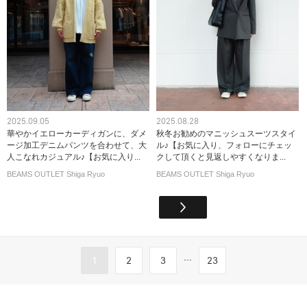
2025.09.05
2025.08.28
華やかイエローカーディガンに、ダメ
秋冬お勧めのマニッシュスーツスタイ
ージ加工デニムパンツを合わせて、大
ル♪【お気に入り、フォローにチェッ
人こなれカジュアル♪【お気に入り...
クして頂くと見返しやすくなりま...
BEAMS OUTLET Shiga Ryuo
BEAMS OUTLET Shiga Ryuo
...
1
2
3
23