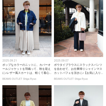
2025.09.21
2025.09.07
ポップなカラーのニットに、カバーオ
ボウタイブラウスにスラックスパンツ
ールジャケットを羽織って、秋を迎え
を合わせて、お仕事帰りシャインマス
に♪レザー風スカートは、軽くて着心...
カットパフェを頂きに♪【お気に入り...
BEAMS OUTLET Shiga Ryuo
BEAMS OUTLET Shiga Ryuo