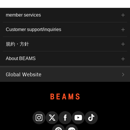
member services
Customer support/inquiries
規約・方針
About BEAMS
Global Website
Instagram
X
Facebook
YouTube
TikTok