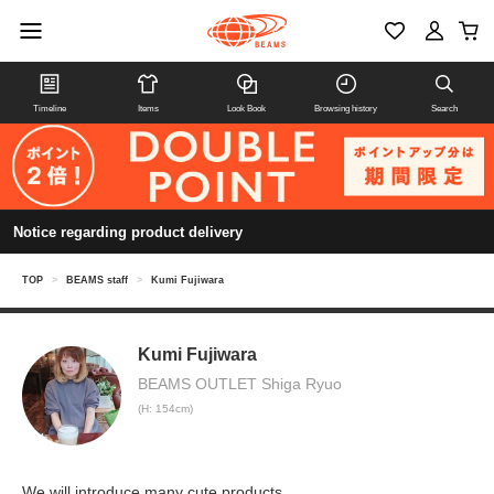
Timeline
Items
Look Book
Browsing history
Search
Notice regarding product delivery
TOP
>
BEAMS staff
>
Kumi Fujiwara
Kumi Fujiwara
BEAMS OUTLET Shiga Ryuo
(H: 154cm)
We will introduce many cute products.