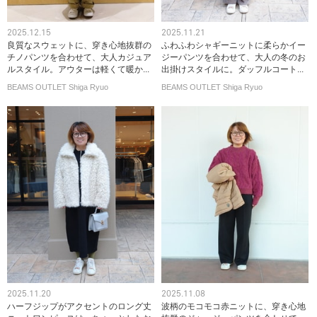
2025.12.15
2025.11.21
良質なスウェットに、穿き心地抜群の
ふわふわシャギーニットに柔らかイー
チノパンツを合わせて、大人カジュア
ジーパンツを合わせて、大人の冬のお
ルスタイル。アウターは軽くて暖か...
出掛けスタイルに。ダッフルコート...
BEAMS OUTLET Shiga Ryuo
BEAMS OUTLET Shiga Ryuo
2025.11.20
2025.11.08
ハーフジップがアクセントのロング丈
波柄のモコモコ赤ニットに、穿き心地