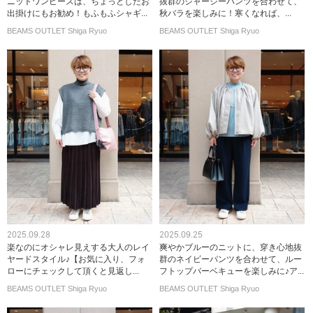
ニットワンピースは、ちょっとしたお
抜群のジャージーパンツを合わせて、
出掛けにもお勧め！もふもふシャギ...
秋バラを楽しみに！寒くなれば、...
BEAMS OUTLET Shiga Ryuo
BEAMS OUTLET Shiga Ryuo
2025.09.28
2025.09.25
楽なのにオシャレ見えする大人のレイ
爽やかブルーのニットに、穿き心地抜
ヤードスタイル♪【お気に入り、フォ
群のネイビーパンツを合わせて、ルー
ローにチェックして頂くと見返し...
フトップバーベキューを楽しみに♪ア...
BEAMS OUTLET Shiga Ryuo
BEAMS OUTLET Shiga Ryuo