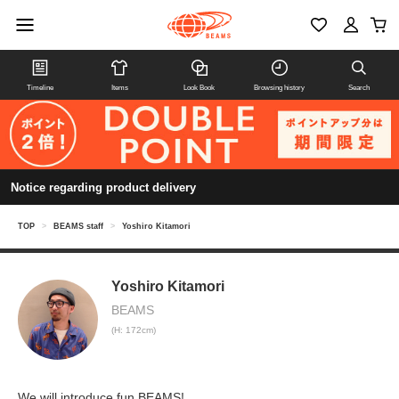
Timeline
Items
Look Book
Browsing history
Search
Notice regarding product delivery
TOP
>
BEAMS staff
>
Yoshiro Kitamori
Yoshiro Kitamori
BEAMS
(H: 172cm)
We will introduce fun BEAMS!