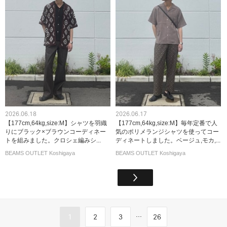
2026.06.18
2026.06.17
【177cm,64kg,size:M】シャツを羽織
【177cm,64kg,size:M】毎年定番で人
りにブラック×ブラウンコーディネー
気のポリメランジシャツを使ってコー
トを組みました。クロシェ編みシ...
ディネートしました。ベージュ,モカ,...
BEAMS OUTLET Koshigaya
BEAMS OUTLET Koshigaya
...
1
2
3
26