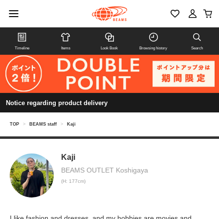
Timeline
Items
Look Book
Browsing history
Search
Notice regarding product delivery
TOP
>
BEAMS staff
>
Kaji
Kaji
BEAMS OUTLET Koshigaya
(H: 177cm)
I like fashion and dresses, and my hobbies are movies and