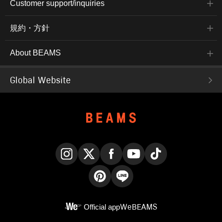
Customer support/inquiries
規約・方針
About BEAMS
Global Website
Instagram
X
Facebook
YouTube
TikTok
Pinterest
LINE
Official app
WeBEAMS