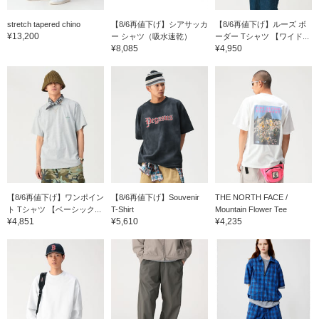
stretch tapered chino
【8/6再値下げ】シアサッカ
【8/6再値下げ】ルーズ ボ
¥13,200
ー シャツ（吸水速乾）
ーダー Tシャツ 【ワイド...
¥8,085
¥4,950
【8/6再値下げ】ワンポイン
【8/6再値下げ】Souvenir
THE NORTH FACE /
ト Tシャツ 【ベーシック...
T-Shirt
Mountain Flower Tee
¥4,851
¥5,610
¥4,235