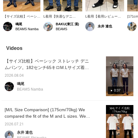
【サイズ比較】ベーシッ
L着用【快適なデニ
L着用【着用レビュー】
[171cm
ク ストレッチ デニムパ
ム？】この美しい細いシ
(ベーシック ストレッチ
size S]
鳴尾
BAKU(東江 漠)
永井 達也
ンツ。182センチ65キロ
ルエットで『快適？』と
デニムパンツ
denim 
BEAMS Namba
BEAMS
左がL、右がMサイズ着
思うかもしれません。ヴ
175cm/70kg)スキニー寄
as one
用。サイズ感はタイトな
ィンテージライクな加工
りのスリムなシルエット
Best I
作りですが、Mサイズで
が施されているデニムな
ですが、ストレッチが効
suggest
もジャストで履けまし
のですが、実はポリウレ
いているので、とても動
in its 
Videos
た。太ももやふくらはぎ
タンが生地に含まれてい
きやすい◎裾幅が狭いの
and com
あたりにゆとりを持たせ
るのでストレッチ性を兼
で、股下は切らなくても
to the s
【サイズ比較】ベーシック ストレッチ デニ
るならLサイズがおすす
ね備えているんですよ！
地面につく事はありませ
goes wi
めです！【お気に入り
太めのパンツが多い僕で
ん。裾がダブつくのが気
it's ve
ムパンツ。182センチ65キロM.Lサイズ着
♥+】を押していただく
すが、たまに細身のパン
になる様でしたら、裾上
worn w
用。Lサイズはややゆとりのあるシルエット
と《50マイル獲得》＆
ツを穿くといつもと違う
げを推奨します。
leather
2026.08.04
です！ウエストをジャストで履くならMサイ
気になる商品を保存でき
シャキッと気持ちになれ
in the 
鳴尾
ます！【フォロー♥＋】
るんですよね〜。僕は
press t
ズがおすすめです◎是非ビデオで確認してみ
BEAMS Namba
0:37
して頂くと《100マイル
185cm75kgです！【お気
button 
てください！【お気に入り♥+】を押していた
獲得》で会員ステージア
に入り♡+】を押すと"50
look ba
だくと《50マイル獲得》＆気になる商品を保
ップにも繋がります！是
マイル"たまり気になるア
earn po
非！
イテムを保存でき、【フ
存できます！【フォロー♥＋】して頂くと
[M/L Size Comparison] (175cm/70kg) We
ォロー♡+】していただく
《100マイル獲得》で会員ステージアップに
と"100マイル"たまります
compared the fit of the M and L sizes. We
も繋がります！是非！
よ！
hope this will be helpful in choosing your
2026.07.21
size! Please take a look♪ Pressing [♡ +
永井 達也
Favorite] will make it easy to refer back to