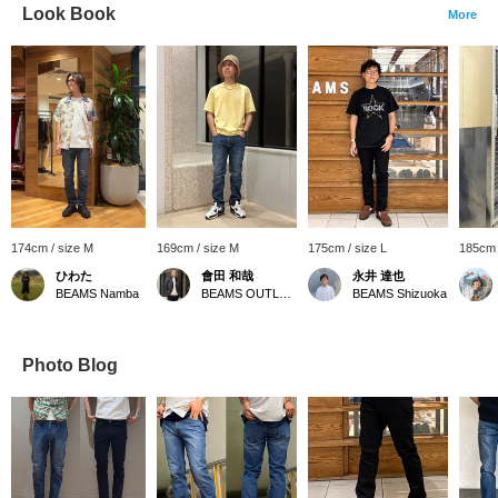
Look Book
More
174cm / size M
169cm / size M
175cm / size L
185cm 
ひわた
會田 和哉
永井 達也
BEAMS Namba
BEAMS OUTLET Nasu
BEAMS Shizuoka
Photo Blog