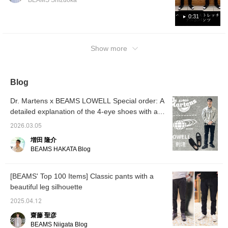
BEAMS Shizuoka
later.
0:31
Show more
Blog
Dr. Martens x BEAMS LOWELL Special order: A
detailed explanation of the 4-eye shoes with a
crazy pattern
2026.03.05
増田 隆介
BEAMS HAKATA Blog
[BEAMS' Top 100 Items] Classic pants with a
beautiful leg silhouette
2025.04.12
齋藤 聖彦
BEAMS Niigata Blog