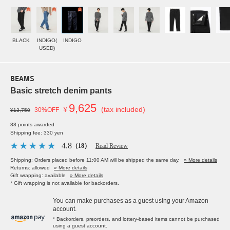
BLACK
INDIGO(
INDIGO
USED)
BEAMS
Basic stretch denim pants
9,625
￥
(tax included)
30%OFF
¥13,750
88 points awarded
Shipping fee: 330 yen
4.8
（18）
Read Review
Shipping: Orders placed before 11:00 AM will be shipped the same day.
» More details
Returns: allowed
» More details
Gift wrapping: available
» More details
* Gift wrapping is not available for backorders.
You can make purchases as a guest using your Amazon
account.
* Backorders, preorders, and lottery-based items cannot be purchased
using a guest account.