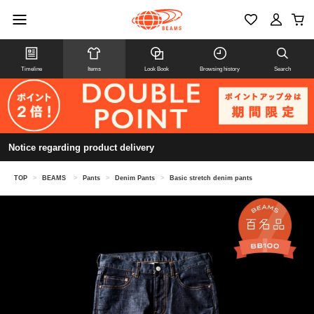
Timeline
Items
Look Book
Browsing history
Search
Notice regarding product delivery
TOP
>
BEAMS
>
Pants
>
Denim Pants
>
Basic stretch denim pants