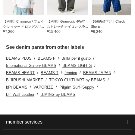
【別注】Champion / フェイ
【別注】Gramicci / 4WAY
【8/6再値下げ】Check
ク レイヤード ロングスリ...
ストレッチ ナイロン スラ...
Shorts
¥7,260
¥15,400
¥9,240
See denim pants from other labels
BEAMS PLUS
BEAMS F
Brilla per il gusto
International Gallery BEAMS
BEAMS LIGHTS
BEAMS HEART
BEAMS T
fennica
BEAMS JAPAN
B JIRUSHI MARKET
TOKYO CULTUART by BEAMS
bPr BEAMS
VAPORIZE
Pilgrim Surf+Supply
Bill Wall Leather
B:MING by BEAMS
member services