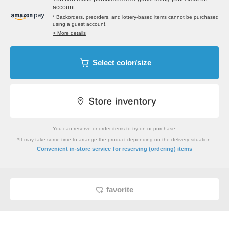
account.
* Backorders, preorders, and lottery-based items cannot be purchased
using a guest account.
> More details
Select color/size
You can reserve or order items to try on or purchase.
*It may take some time to arrange the product depending on the delivery situation.
​ ​
Convenient in-store service
for reserving (ordering) items
favorite