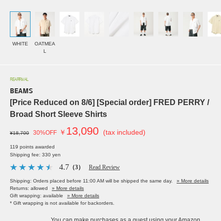
WHITE
OATMEA
L
REARRIVAL
BEAMS
[Price Reduced on 8/6] [Special order] FRED PERRY /
Broad Short Sleeve Shirts
13,090
￥
(tax included)
30%OFF
¥18,700
119 points awarded
Shipping fee: 330 yen
4.7
（3）
Read Review
Shipping: Orders placed before 11:00 AM will be shipped the same day.
» More details
Returns: allowed
» More details
Gift wrapping: available
» More details
* Gift wrapping is not available for backorders.
You can make purchases as a guest using your Amazon