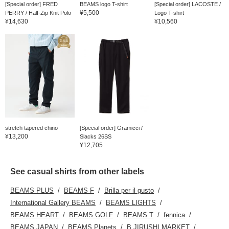
[Special order] FRED
BEAMS logo T-shirt
[Special order] LACOSTE /
¥5,500
PERRY / Half-Zip Knit Polo
Logo T-shirt
¥14,630
¥10,560
stretch tapered chino
[Special order] Gramicci /
¥13,200
Slacks 26SS
¥12,705
See casual shirts from other labels
BEAMS PLUS
BEAMS F
Brilla per il gusto
International Gallery BEAMS
BEAMS LIGHTS
BEAMS HEART
BEAMS GOLF
BEAMS T
fennica
BEAMS JAPAN
BEAMS Planets
B JIRUSHI MARKET