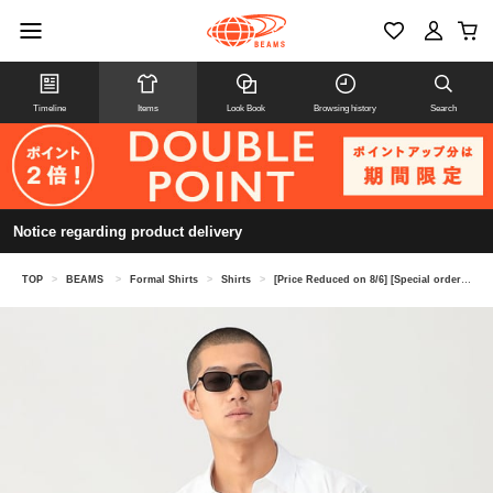
Timeline
Items
Look Book
Browsing history
Search
Notice regarding product delivery
TOP
>
BEAMS
>
Formal Shirts
>
Shirts
>
[Price Reduced on 8/6] [Special order] FRED PERRY / Broad Short Sleeve Shirts