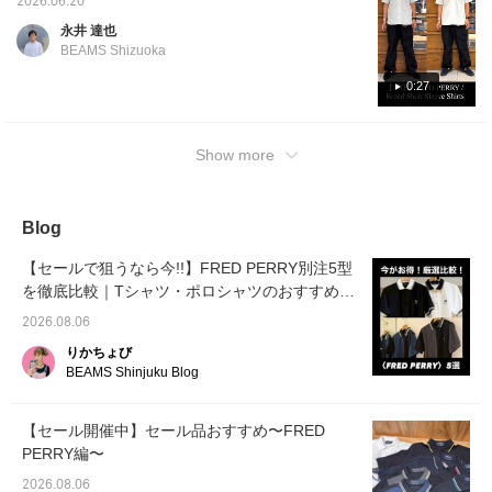
2026.06.20
size! Please take a look♪ Pressing [♡ +
永井 達也
Favorite] will make it easy to refer back to
BEAMS Shizuoka
later.
0:27
Show more
Blog
【セールで狙うなら今!!】FRED PERRY別注5型
を徹底比較｜Tシャツ・ポロシャツのおすすめモ
デルをご紹介
2026.08.06
りかちょび
BEAMS Shinjuku Blog
【セール開催中】セール品おすすめ〜FRED
PERRY編〜
2026.08.06