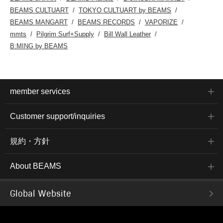
BEAMS CULTUART
TOKYO CULTUART by BEAMS
BEAMS MANGART
BEAMS RECORDS
VAPORIZE
mmts
Pilgrim Surf+Supply
Bill Wall Leather
B:MING by BEAMS
member services
Customer support/inquiries
規約・方針
About BEAMS
Global Website