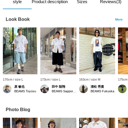
style
Product description
Sizes
Reviews(3)
Look Book
More
170cm / size L
173cm / size L
163cm / size M
175cm 
原 敏也
田中 陸翔
清松 秀貴
BEAMS Toyosu
BEAMS Sapporo Stellar Place
BEAMS Fukuoka
Photo Blog