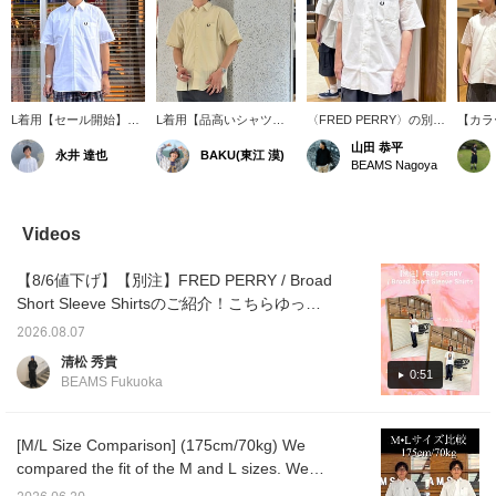
L着用【セール開始】
L着用【品高いシャツ】
〈FRED PERRY〉の別注
【カラ
(【別注】FRED PERRY
〈FRED PERRY〉のブロ
ブロードシャツです。サ
FRED
山田 恭平
永井 達也
BAKU(東江 漠)
/ Broad Short Sleeve
ードシャツはハリ感があ
ラッと着ていただくとか
の別注
BEAMS Nagoya
Shirts 175cm/70kg)キレ
りラグジュアリーな雰囲
っこいい一枚です。 175
した！
イめスタイルにピッタリ
気すら感じます。サイズ
センチでXLサイズを着用
のMサ
な品のある別注シャツ！
感も比較的ジャストフィ
しており、すこしゆった
OAT
程よい大きさのボディ
ットで今の気分にぴった
り目のサイズ感です。 ま
用して
Videos
で、スッキリ着用出来ま
りな方も多いのではない
た写真では分かりづらい
も夏っ
す◎人気アイテムなの
でしょうか？僕は
ですがお色は真っ白で
イズは
【8/6値下げ】【別注】FRED PERRY / Broad
で、お早めに！！
185cm75kgです！【お気
す。
でもな
に入り♡+】を押すと"50
くなり
Short Sleeve Shirtsのご紹介！こちらゆった
マイル"たまり気になるア
フパン
りとしたシルエット、肌触りのいいブロード
イテムを保存でき、【フ
涼しい
2026.08.07
生地が特徴の夏にぴったりなおすすめアイテ
ォロー♡+】していただく
す！【
清松 秀貴
と"100マイル"たまります
押すと
ムです！〈お気に入り、フォローで気になる
0:51
BEAMS Fukuoka
よ！
ムを見
アイテムがすぐにチェック出来ます。〉
また、
り置き
います
[M/L Size Comparison] (175cm/70kg) We
compared the fit of the M and L sizes. We
hope this will be helpful in choosing your