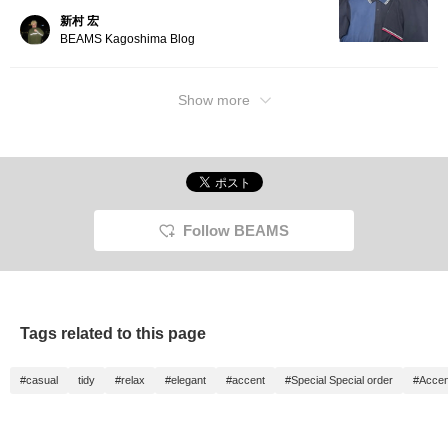
新村 宏
BEAMS Kagoshima Blog
Show more
Follow BEAMS
Tags related to this page
#casual
tidy
#relax
#elegant
#accent
#Special Special order
#Accen