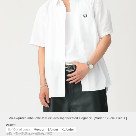
An exquisite silhouette that exudes sophisticated elegance. [Model: 179cm, Size: L]
WHITE
S／Out of stock
M/order
L/order
XL/order
※取り寄せ商品は2〜6日後に発送