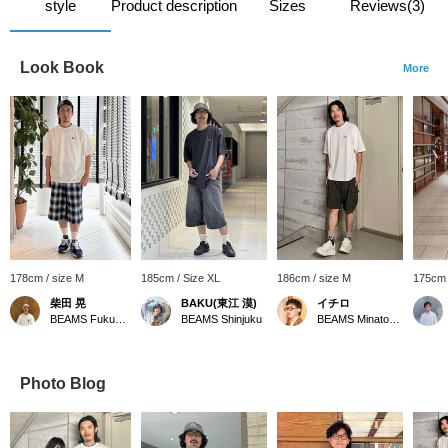
style
Product description
Sizes
Reviews(3)
Look Book
More
178cm / size M
185cm / Size XL
186cm / size M
175cm 
柴田 晃
BAKU(東江 漠)
イチロ
BEAMS Fukuoka
BEAMS Shinjuku
BEAMS Minatomirai
Photo Blog