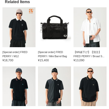
Related Items
[Special order] FRED
[Special order] FRED
【8/6値下げ】【別注】
PERRY / M12
PERRY / Mini Barrel Bag
FRED PERRY / Broad S...
¥18,700
¥15,400
¥13,090