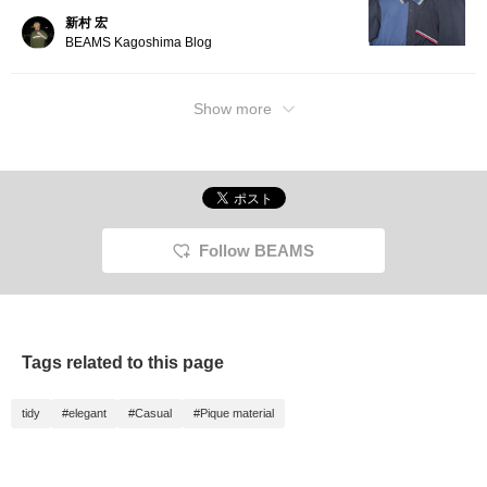
新村 宏
BEAMS Kagoshima Blog
Show more
Follow BEAMS
Tags related to this page
tidy
#elegant
#Casual
#Pique material