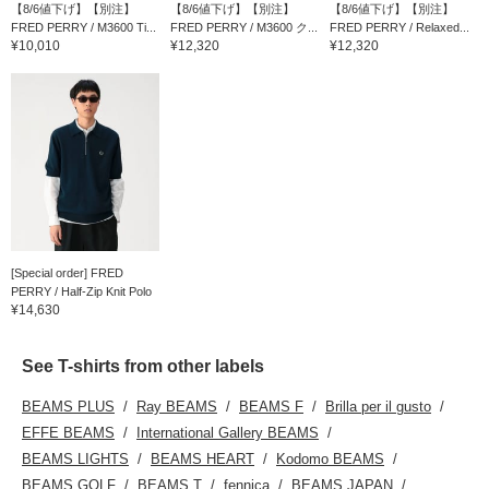
【8/6値下げ】【別注】
【8/6値下げ】【別注】
【8/6値下げ】【別注】
FRED PERRY / M3600 Ti...
FRED PERRY / M3600 ク...
FRED PERRY / Relaxed...
¥10,010
¥12,320
¥12,320
[Special order] FRED
PERRY / Half-Zip Knit Polo
¥14,630
See T-shirts from other labels
BEAMS PLUS
Ray BEAMS
BEAMS F
Brilla per il gusto
EFFE BEAMS
International Gallery BEAMS
BEAMS LIGHTS
BEAMS HEART
Kodomo BEAMS
BEAMS GOLF
BEAMS T
fennica
BEAMS JAPAN