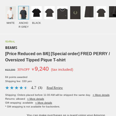
WHITE
ANCHO
BLACK
R GREY
REARRIVAL
BEAMS
[Price Reduced on 8/6] [Special order] FRED PERRY /
Oversized Tipped Pique T-shirt
9,240
￥
(tax included)
30%OFF
¥13,200
84 points awarded
Shipping fee: 330 yen
4.7
（3）
Read Review
Shipping: Orders placed before 11:00 AM will be shipped the same day.
» More details
Returns: allowed
» More details
Gift wrapping: available
» More details
* Gift wrapping is not available for backorders.
You can make purchases as a guest using your Amazon