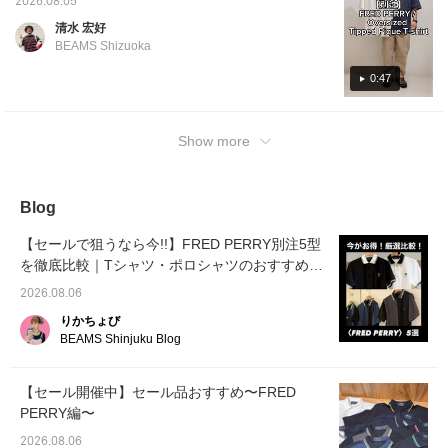
2026.08.05
衿のティップラインがポ
と、マ
が、BEAMS別注らしいオーバーサイズでカジ
清水 宏好
イントのTシャツ。シン
になっ
ュアルにFRED PERRYを楽しめます。夏のオ
プルでクリーンな雰囲気
すくな
BEAMS Shizuoka
ーバーサイズは風通しも良く涼しくて良いで
で、ラフになりがちな夏
のスタイリングに、上品
すよー！ 「お気に入り♡＋」を押すとマイル
0:47
さをプラスしてくれま
も貯まりますので、ぜひお気軽に押してみて
す。鹿の子素材なので、
ください。フォローもお願いします。
通気性もよく、肌あたり
Show more
も優しい一着です。●サ
イズ●【186cm／普通体
型／普段サイズS L】M
サイズ着用。肩幅・身幅
ともにゆったりなオーバ
Blog
ーサイズ。着丈も長めな
デザイン。すっきりと着
【セールで狙うなら今!!】FRED PERRY別注5型
たい方は、普段よりワン
を徹底比較｜Tシャツ・ポロシャツのおすすめモ
サイズダウンがオススメ
です！【♡お気に入りを
デルをご紹介
2026.08.06
押すとあとで投稿を見返
すことができます！デグ
りかちょび
チのフォローで100マイ
BEAMS Shinjuku Blog
ルGET♩】
【セール開催中】セール品おすすめ〜FRED
PERRY編〜
2026.08.06