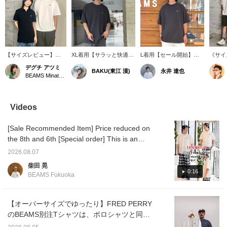
【サイズレビュー】
XL着用【サラッと快適T
L着用【セール開始】
《サイ
〈FRED PERRY〉別注
シャツ】ポロシャツ生地
(【別注】FRED PERRY /
［18
デグチ アツミ
BAKU(東江 漠)
永井 達也
のアイテムがお求めやす
を使用した〈FRED
Oversized Tipped Pique
用］程
BEAMS Minatomirai
くなっております！！左
PERRY〉のピケTシャツ
T-shirt 175cm/70kg)ポロ
シルエ
→「M3600 Tipped Polo
はサラッと快適に夏を過
シャツ生地の大人な別注
に落ち
Shirt」：襟と袖に入った
ごすことができます。シ
Tシャツ！リラックスフ
サイズ
ビビッドなティップライ
ンプルな胸ロゴと首周り
ィットで1枚で主役です◎
すぎず
Videos
ンがアクセントになるポ
のラインが良いアクセン
嬉しいセール開始！
ランス
ロシャツ。この配色が
トです。僕は185cm75kg
で、1
[Sale Recommended Item] Price reduced on
〈BEAMS〉らしい一着
です！【お気に入り♡+】
ます。
です！●サイズ
を押すと"50マイル"たま
インと
the 8th and 6th [Special order] This is an
●【162cm／細身体型／
り気になるアイテムを保
繍がシ
outfit featuring FRED PERRY Oversized
普段サイズS】Sサイズ
存でき、【フォロー♡+】
いアク
2026.08.07
Tipped Pique T-shirt. The T-shirt is oversized,
着用。肩周りはジャスト
していただくと"100マイ
雰囲気
柴田 晃
なサイジング。着丈はや
ル"たまりますよ！
ルにな
so a size M fits perfectly on someone 178cm
0:16
BEAMS Fukuoka
や長めなデザイン。ゆっ
イント
tall. I paired it with ombre check long shorts.
たりと着たい方は普段よ
サイズ
Please use this as a reference! Pressing the
りワンサイズUPがオス
めに着
スメです。右
を探し
<Favorites> and <Follow> buttons will make
【オーバーサイズでゆったり】FRED PERRY
→「Oversized Tipped
めのサ
it easy to look back at posts you're interested
のBEAMS別注Tシャツは、ポロシャツと同じ
Pique T-shirt」：同色で
お気に
in. You can also earn miles, so please do!
鹿の子素材で製作。シンプルなデザインです
統一された月桂樹ロゴと
ボタン