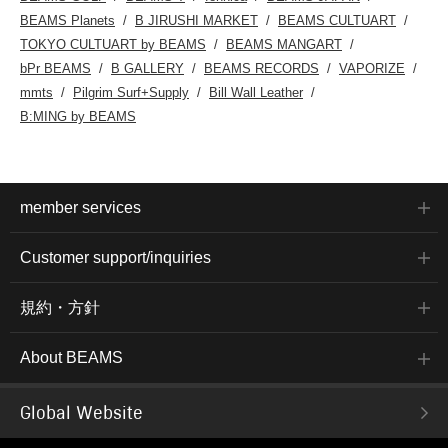
BEAMS Planets
B JIRUSHI MARKET
BEAMS CULTUART
TOKYO CULTUART by BEAMS
BEAMS MANGART
bPr BEAMS
B GALLERY
BEAMS RECORDS
VAPORIZE
mmts
Pilgrim Surf+Supply
Bill Wall Leather
B:MING by BEAMS
member services
Customer support/inquiries
規約・方針
About BEAMS
Global Website