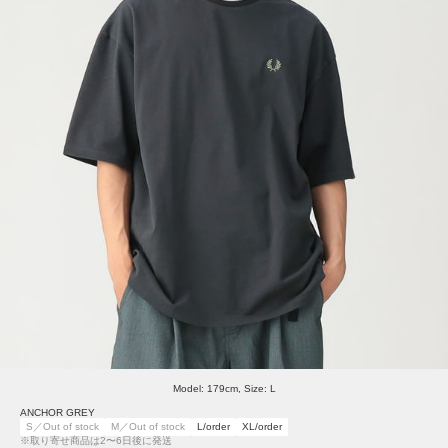
Model: 179cm, Size: L
ANCHOR GREY
S／Out of stock
M／Out of stock
L/order
XL/order
※取り寄せ商品は2〜6日後に発送