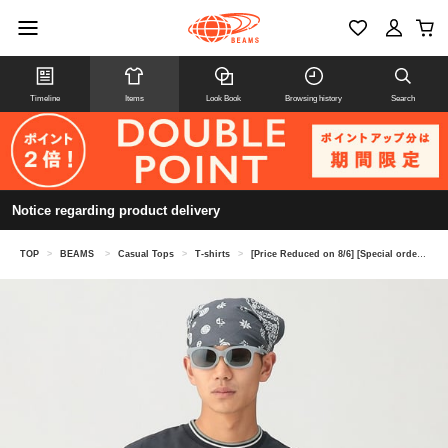
Timeline
Items
Look Book
Browsing history
Search
Notice regarding product delivery
TOP
>
BEAMS
>
Casual Tops
>
T-shirts
>
[Price Reduced on 8/6] [Special order] FRED PERRY / Oversized Tipped Pique T-shirt