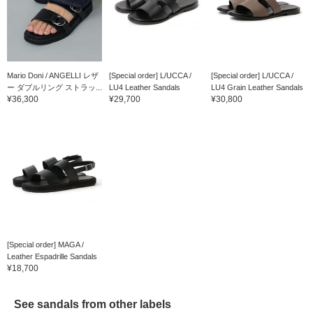
Mario Doni / ANGELLI レザ
[Special order] L/UCCA /
[Special order] L/UCCA /
ー ダブルリング ストラッ...
LU4 Leather Sandals
LU4 Grain Leather Sandals
¥36,300
¥29,700
¥30,800
[Special order] MAGA /
Leather Espadrille Sandals
¥18,700
See sandals from other labels