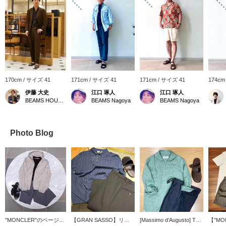
170cm / サイズ 41
171cm / サイズ 41
171cm / サイズ 41
174cm
伊藤 大史
江口 琢人
江口 琢人
BEAMS HOUSE Nagoya
BEAMS Nagoya
BEAMS Nagoya
Photo Blog
"MONCLER"のベージュ
【GRAN SASSO】リネ
[Massimo d’Augusto] This
【"MO