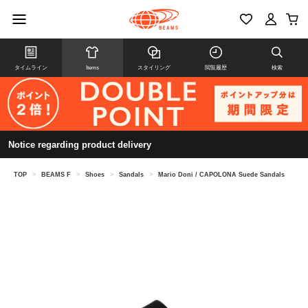
タイムライン
Items
スタイリング
閲覧履歴
検索
Notice regarding product delivery
TOP
>
BEAMS F
>
Shoes
>
Sandals
>
Mario Doni / CAPOLONA Suede Sandals