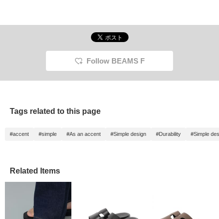
Follow BEAMS F
Tags related to this page
#accent
#simple
#As an accent
#Simple design
#Durability
#Simple des
Related Items