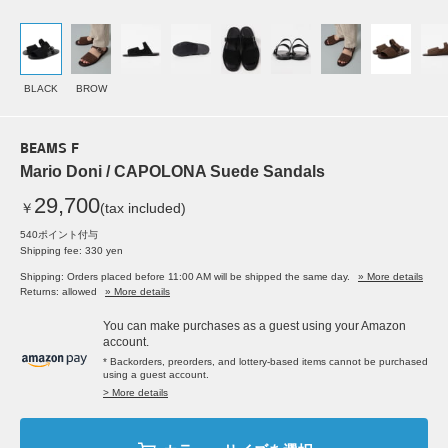
BLACK
BROW
BEAMS F
Mario Doni / CAPOLONA Suede Sandals
29,700
￥
(tax included)
540ポイント付与
Shipping fee: 330 yen
Shipping: Orders placed before 11:00 AM will be shipped the same day.
» More details
Returns: allowed
» More details
You can make purchases as a guest using your Amazon
account.
* Backorders, preorders, and lottery-based items cannot be purchased
using a guest account.
> More details