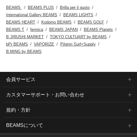
BEAMS
BEAMS PLUS
Brilla per il gusto
International Gallery BEAMS
BEAMS LIGHTS
BEAMS HEART
Kodomo BEAMS
BEAMS GOLF
BEAMS T
fennica
BEAMS JAPAN
BEAMS Planets
B JIRUSHI MARKET
TOKYO CULTUART by BEAMS
bPr BEAMS
VAPORIZE
Pilgrim Surf+Supply
B:MING by BEAMS
会員サービス
カスタマーサポート・お問い合わせ
規約・方針
BEAMSについて