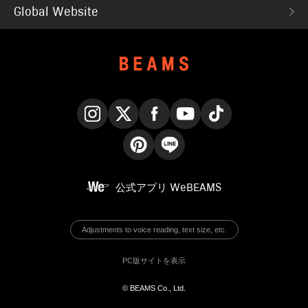
Global Website
Instagram
X
Facebook
YouTube
TikTok
Pinterest
LINE
公式アプリ
WeBEAMS
Adjustments to voice reading, text size, etc.
PC版サイトを表示
© BEAMS Co., Ltd.
English