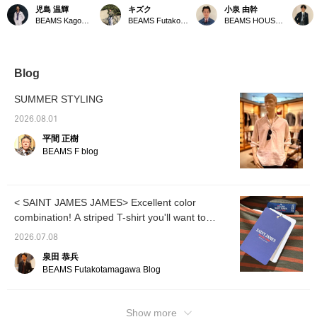
のフード付きブルゾン
ンコットン ケーブル ニ
is the ALAMARI Linen
&ショ
児島 温輝
キズク
小泉 由幹
に、ブラックのポロシャ
ットポロに【ORTELO】
Capri Shirt. Its vibrant
グジュ
BEAMS Kagoshima
BEAMS Futakotamagawa
BEAMS HOUSE Nagoya
ツ、グレーのイージース
シューカット ノープリー
lime green hue looks
"MON
ラックスを合わせた大人
ツ デニム スラックスを
great on its own, and we
ツとス
なカジュアルスタイルで
合わせました。一見シン
also recommend pairing it
わせて
す。 足元はスエードの
プルな普通なスタイリン
under a jacket as a pop of
した。足
サンダルを合わせて、軽
グですが、足元はあえて
color! For this outfit,
Don
Blog
快ながら上品な雰囲気を
素足に【Mario Doni】
we’ve made the Capri
でラグ
イメージしました。
CAPOLONA スエード サ
Shirt the star of the show,
ドを演
SUMMER STYLING
ンダルをあわせて抜け感
keeping the look simple
つも高
を出しています。
with summery fabrics for
夏のカ
2026.08.01
a casual weekend look.
をイメ
平間 正樹
Clicking 【♡+ Favorite】
and 【♡+ Follow】 will
BEAMS F blog
make it easier to find this
post later!
< SAINT JAMES JAMES> Excellent color
combination! A striped T-shirt you'll want to
wear in summer.
2026.07.08
泉田 恭兵
BEAMS Futakotamagawa Blog
Show more