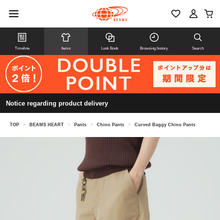
Timeline
Items
Look Book
Browsing history
Search
Notice regarding product delivery
TOP
>
BEAMS HEART
>
Pants
>
Chino Pants
>
Curved Baggy Chino Pants