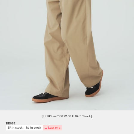
[H:183cm C:80 W:68 H:89.5 Size:L]
BEIGE
S/ In stock
M/ In stock
L/ Last one