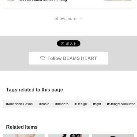
Show more
Follow BEAMS HEART
Tags related to this page
#American Casual
#basic
#modern
#Design
#tight
#Straight silhouette
Related Items