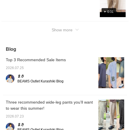
cooling material. For the bottoms, we've
paired it with curved baggy chino pants that
0:31
add a relaxed feel with their beautiful curved
silhouette. And the star of this outfit is the
much-talked-about Air-Conditioned Clothing®
Show more
Nylon Blouson with Fan! The moment you
switch it on, the air circulates, instantly
creating a comfortable space! This is a must-
Blog
have outfit for this summer that combines
coolness and trendiness. If you want to save
Top 3 Recommended Sale Items
this post, we recommend adding it to your
2026.07.25
favorites with a ♡. You can earn 50 miles by
tapping it. Furthermore, you'll receive 100
まさ
miles if you follow us from our profile. Be
BEAMS Outlet Kurashiki Blog
sure to check it out.
Three recommended wide-leg pants you'll want
to wear this summer!
2026.07.23
まさ
BEAMS Outlet Kurashiki Blog