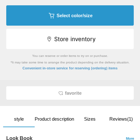
Select color/size
You can reserve or order items to try on or purchase.
*It may take some time to arrange the product depending on the delivery situation.
​ ​
Convenient in-store service
for reserving (ordering) items
favorite
style
Product description
Sizes
Reviews(1)
Look Book
More