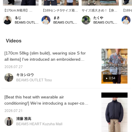
【170cm.M着用】
【169センチSサイズ着
サイズ感大きめ！【身
【16
BEAMS HEARTよりメラ
用】 レタードワッペンが
長:172cm Mサイズ着用】
用】 
るじ
まさ
たくや
ンジブルゾンが入荷しま
あしらわれたボタンダウ
ゆったりとしたボーダーt
チノパ
BEAMS OUTLET Kurashiki
BEAMS OUTLET Kurashiki
BEAMS OUTLET Kurashiki
した。ゆったりしたシル
ンシャツのご紹介です。
シャツの紹介です！ゆっ
す！ウ
エットなので、羽織るだ
レタードワッペンがデザ
たりとしたシルエットな
ストサ
けね程よい抜け感が出ま
イン性が高くインパクト
のでワンサイズ下げる事
らカー
す。ウールのようなメラ
抜群です！シルエットは
推奨です！ボーダーのtシ
ってい
Videos
ンジ感のある素材で、肉
リラックスフィットのた
ャツはシャツのインナー
長的で
厚感もあります。加えて
め、力の抜けたスタイリ
にもお使いできるため春
パンツ
[170cm 58kg (slim build), wearing size S for
軽やかな着心地も魅力の
ングがおすすめです！ボ
秋にも活躍できるアイテ
ており
ひとつ。イチオシブルゾ
タンダウンのためカジュ
ムなのでおすすめです！
性抜群
all items] I've introduced an embroidered
ンですので、ぜひこの機
アルすぎず、アメリカン
お気に入りのアイテムが
っとし
shirt that caught my eye while browsing the
会にチェックを。【お気
な雰囲気を感じます！こ
ありましたら【フォロ
カーで
2026.07.27
products. I love the design, but I also really
に入り♡+】を押すと"50
の機会にぜひ！【お気に
ー】や【♡+ お気に入
す！こ
キヨシロウ
マイル"たまり気になる
入り♡+】を押すと"50マ
り】でいつでも見返すこ
【お気
like the feel of the fabric—it's crisp and firm
0:54
BEAMS OUTLET Tosu
アイテムを保存でき、
イル"たまり気になるアイ
とが出来ます！
と"5
yet smooth and comfortable against the skin.
【フォロー♡+】してい
テムを保存でき、【フォ
なるア
Please also check out the color-coordinated
ただくと"100マイル"た
ロー♡+】していただく
き、【
まります。
と"100マイル"たまります
いただ
outfits for reference. Pressing [Favorite ♡+]
[Beat this heat with wearable air
まりま
will earn you 50 miles to save items you're
conditioning!] We're introducing a super-cool
interested in, and [Follow ♡+] will earn you
styling recommendation to help you get
2026.07.21
100 miles!
through this heatwave! For the inner layer,
清藤 雅高
we've chosen a cool and comfortable Henley
BEAMS HEART Kuzuha Mall
neck short-sleeve knit made of contact-