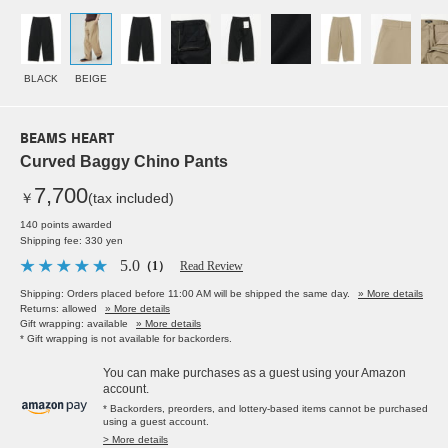
BLACK
BEIGE
BEAMS HEART
Curved Baggy Chino Pants
7,700
￥
(tax included)
140 points awarded
Shipping fee: 330 yen
5.0
（1）
Read Review
Shipping: Orders placed before 11:00 AM will be shipped the same day.
» More details
Returns: allowed
» More details
Gift wrapping: available
» More details
* Gift wrapping is not available for backorders.
You can make purchases as a guest using your Amazon
account.
* Backorders, preorders, and lottery-based items cannot be purchased
using a guest account.
> More details