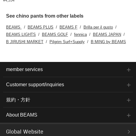
¥4,554
See chino pants from other labels
BEAMS
BEAMS PLUS
BEAMS F
Brilla per il gusto
BEAMS LIGHTS
BEAMS GOLF
fennica
BEAMS JAPAN
B JIRUSHI MARKET
Pilgrim Surf+Supply
B:MING by BEAMS
member services
Customer support/inquiries
規約・方針
About BEAMS
Global Website