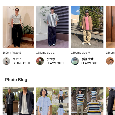
160cm / size S
178cm / size L
169cm / size M
166cm 
スガイ
かつや
余語 大晴
BEAMS OUTLET Koshigaya
BEAMS OUTLET Kurashiki
BEAMS OUTLET Kobe Sanda
Photo Blog