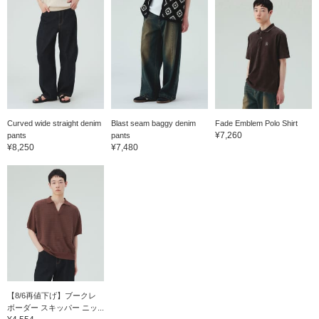
Curved wide straight denim
Blast seam baggy denim
Fade Emblem Polo Shirt
¥7,260
pants
pants
¥8,250
¥7,480
【8/6再値下げ】ブークレ
ボーダー スキッパー ニッ...