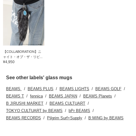
【COLLABORATION】ニ
ャイト・オブ・ザ・リビ...
¥4,950
See other labels' glass mugs
BEAMS
BEAMS PLUS
BEAMS LIGHTS
BEAMS GOLF
BEAMS T
fennica
BEAMS JAPAN
BEAMS Planets
B JIRUSHI MARKET
BEAMS CULTUART
TOKYO CULTUART by BEAMS
bPr BEAMS
BEAMS RECORDS
Pilgrim Surf+Supply
B:MING by BEAMS