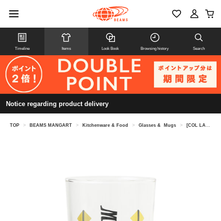
Timeline
Items
Look Book
Browsing history
Search
Notice regarding product delivery
TOP
>
BEAMS MANGART
>
Kitchenware & Food
>
Glasses & Mugs
>
[COL LABOR ATION] Night of the Living Cat / Megokoro Nekome Glass