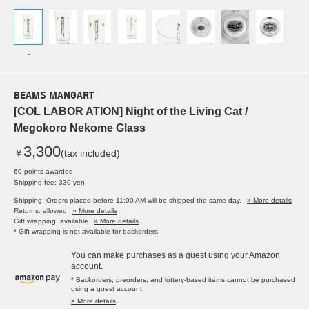
-
BEAMS MANGART
[COL LABOR ATION] Night of the Living Cat /
Megokoro Nekome Glass
3,300
￥
(tax included)
60 points awarded
Shipping fee: 330 yen
Shipping: Orders placed before 11:00 AM will be shipped the same day.
» More details
Returns: allowed
» More details
Gift wrapping: available
» More details
* Gift wrapping is not available for backorders.
You can make purchases as a guest using your Amazon
account.
* Backorders, preorders, and lottery-based items cannot be purchased
using a guest account.
> More details