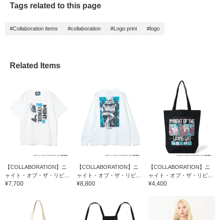
Tags related to this page
ム。猫好きへのギフトに
もおすすめの一品です。
©ホークマン・メカルー
#Collaboration items
#collaboration
#Logo print
#logo
ツ/マッグガーデン/ニャ
イリビ製作委員会
Related Items
【COLLABORATION】ニ
【COLLABORATION】ニ
【COLLABORATION】ニ
ャイト・オブ・ザ・リビ...
ャイト・オブ・ザ・リビ...
ャイト・オブ・ザ・リビ...
¥7,700
¥8,800
¥4,400