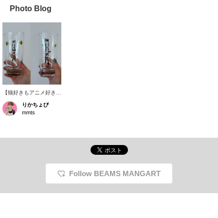
Photo Blog
【猫好きもアニメ好き
も、思わず手に取りたく
りかちょび
なる♡】 『ニャイト・
mmts
オブ・ザ・リビングキャ
ット』の世界観をぎゅっ
と詰め込んだ特別なグラ
スが登場！作中に登場す
る猫カフェ「メゴコロ・
ネコメ」の猫フェイスや
看板ロゴ、さらに〈マン
ガート ビームス〉
Follow BEAMS MANGART
×〈mmts〉とのトリプル
コラボ限定ロゴまで入っ
たファン必見のデザイン
です。飲み物を楽しむの
はもちろん、飾っても映
えるコレクションアイテ