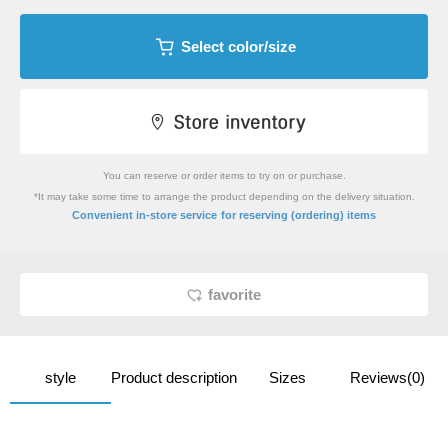
Select color/size
You can reserve or order items to try on or purchase.
*It may take some time to arrange the product depending on the delivery situation.
​ ​
Convenient in-store service
for reserving (ordering) items
favorite
style
Product description
Sizes
Reviews(0)