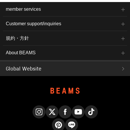
member services
Customer support/inquiries
規約・方針
About BEAMS
Global Website
Instagram
X
Facebook
YouTube
TikTok