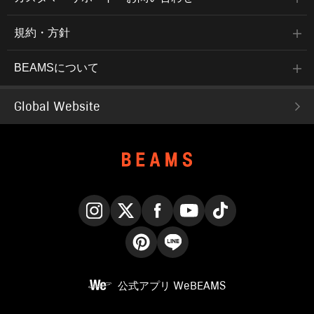
規約・方針
BEAMSについて
Global Website
Instagram
X
Facebook
YouTube
TikTok
Pinterest
LINE
公式アプリ
WeBEAMS