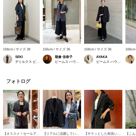
158cm / サイズ 38
156cm / サイズ 36
158cm / サイズ 36
168cm
SEKI
朝倉 佳奈子
AYAKA
デミルクス ビームス 新宿
ビームス ハウス 六本木
ビームス ハウス 六本木
フォトログ
【オススメ！セールアイ
【リアルに活躍している
【サラッとした程良い透
【こん