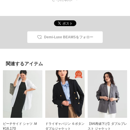
日からセール対象になり
ました。夏に大活躍して
くれるアイテムをぜひチ
ェックしてみてくださ
い。
Demi-Luxe BEAMSをフォロー
関連するアイテム
ビーチサイド シャツ .M
ドライギャバジン ６ボタン
【8/6再値下げ】ダブルブレ
¥16,170
ダブルジャケット
スト ジャケット