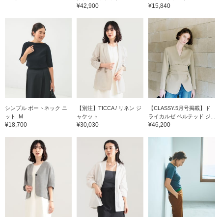
¥42,900
¥15,840
シンプル ボートネック ニ
【別注】TICCA / リネン ジ
【CLASSY.5月号掲載】ド
ット .M
ャケット
ライカルゼ ベルテッド ジ...
¥18,700
¥30,030
¥46,200