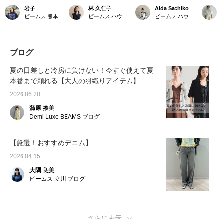
テム！】《AK+1》のシ
ジャケット】真夏の出勤
け感ジャケットです◎】
ト待っ
岩子
林 久仁子
Aida Sachiko
アージャケット。きちん
時は家から駅までの道の
〈AK＋1〉のシアージャ
だとカ
ビームス 熊本
ビームス ハウス 六本木
ビームス ハウス 丸の内
と感もありつつ程よい透
りがとにかく暑い！それ
ケットは、透け過ぎず、
かとい
け感で軽さがプラスさ
なのに電車内やお店はエ
でもシャツみたいに軽く
ットは
れ、Tシャツ合わせも自
アコンが効いていて薄着
着用可能で、これからの
い、、
然に馴染みます。シャツ
だと寒くて風邪をひきそ
季節にぴったり！このジ
にお応え
感覚で気軽に羽織ってい
うになることも。仕事で
ャケットさえあれば困り
の新作
ブログ
ただきたい一着です！
着られ、手に持ってもか
ません☆ いいね！と思っ
ャケッ
さばらず、冷房対策でさ
たら［♡+お気に入り］
と感は
夏の日差しと冷房に負けない！今すぐ使えて夏
っと肩から掛けられるジ
を押していただくと、後
かに着
本番まで頼れる【大人の羽織りアイテム】
ャケットをいつも探して
から見返しやすくマイル
ジャケ
いました。そして見つけ
も貯まります。是非ご活
ーは愛
2026.06.20
たのがこちら。裏地はな
用くださいませ。
AUR
く、生地に透け感がある
タイプ
蒲原 捺美
ほど薄手で手洗い可能。
でフィ
Demi-Luxe BEAMS ブログ
カーディガンよりもきち
です！
んとして見えるので暑い
り］を
日はTシャツの上に羽織
から見
【厳選！おすすめデニム】
るのが今年の定番スタイ
も貯ま
ルになっています。私が
用くだ
2026.04.15
着ているグレーは白のボ
タンで見た目にも軽いで
大隅 良美
す。ブラックもシックで
ビームス 立川 ブログ
良いですよね。もともと
ゆったりめですが、ラフ
に着たかったのでサイズ
は38を選びました。こん
なに使えるアイテムが今
さらに表示