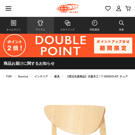
タイムライン
アイテム
スタイリング
閲覧履歴
検索
商品お届けに関するお知らせ
TOP
>
fennica
>
インテリア
>
家具
>
【受注生産商品】天童木工 / T-3035AS-NT チェア