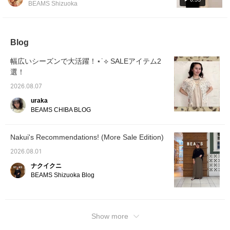
BEAMS Shizuoka
The shoulders are also well covered, which is
a reassuring point!
Blog
幅広いシーズンで大活躍！⋆˙⟡ SALEアイテム2
選！
2026.08.07
uraka
BEAMS CHIBA BLOG
Nakui's Recommendations! (More Sale Edition)
2026.08.01
ナクイクニ
BEAMS Shizuoka Blog
Show more