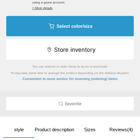
using a guest account.
> More details
Select color/size
You can reserve or order items to try on or purchase.
*It may take some time to arrange the product depending on the delivery situation.
​ ​
Convenient in-store service
for reserving (ordering) items
favorite
style
Product description
Sizes
Reviews(4)