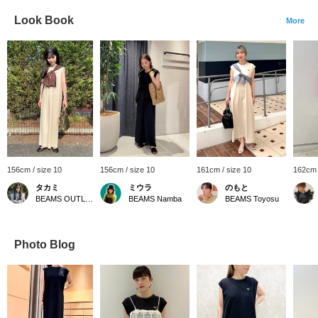
Look Book
More
156cm / size 10
156cm / size 10
161cm / size 10
162cm 
タカミ
ミウラ
のもと
BEAMS OUTLET Kobe Sanda
BEAMS Namba
BEAMS Toyosu
Photo Blog