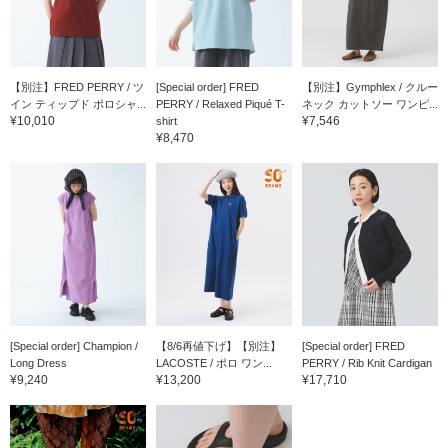
【別注】FRED PERRY / ツ
[Special order] FRED
【別注】Gymphlex / クルー
イン ティップド ポロシャ...
PERRY / Relaxed Piqué T-
ネック カットソー ワンピ...
¥10,010
¥7,546
shirt
¥8,470
[Special order] Champion /
【8/6再値下げ】【別注】
[Special order] FRED
Long Dress
LACOSTE / ポロ ワン...
PERRY / Rib Knit Cardigan
¥9,240
¥13,200
¥17,710