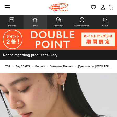
Timeline
Items
Look Book
Browsing history
Search
Notice regarding product delivery
TOP
>
Ray BEAMS
>
Dresses
>
Sleeveless Dresses
>
[Special order] FRED PERRY / Tipped Piqué Dress