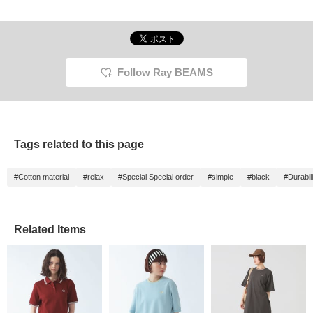
Follow Ray BEAMS
Tags related to this page
#Cotton material
#relax
#Special Special order
#simple
#black
#Durabili
Related Items