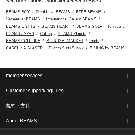
See other labels' cami sleeveless dresses
BEAMS BOY
Demi-Luxe BEAMS
EFFE BEAMS
Vermeerist BEAMS
International Gallery BEAMS
BEAMS LIGHTS
BEAMS HEART
BEAMS GOLF
fennica
BEAMS JAPAN
Calling
BEAMS Planets
BEAMS COUTURE
B JIRUSHI MARKET
mmts
CAROLINA GLASER
Pilgrim Surf+Supply
B:MING by BEAMS
member services
Customer support/inquiries
規約・方針
About BEAMS