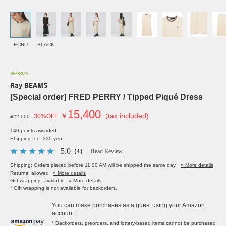
ECRU
BLACK
REARRIVAL
Ray BEAMS
[Special order] FRED PERRY / Tipped Piqué Dress
15,400
￥
(tax included)
30%OFF
¥22,000
140 points awarded
Shipping fee: 330 yen
5.0
（4）
Read Review
Shipping: Orders placed before 11:00 AM will be shipped the same day.
» More details
Returns: allowed
» More details
Gift wrapping: available
» More details
* Gift wrapping is not available for backorders.
You can make purchases as a guest using your Amazon
account.
* Backorders, preorders, and lottery-based items cannot be purchased