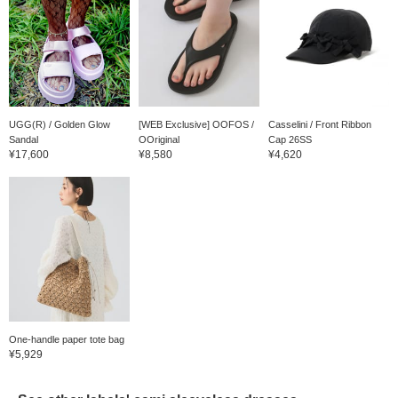
UGG(R) / Golden Glow
[WEB Exclusive] OOFOS /
Casselini / Front Ribbon
Sandal
OOriginal
Cap 26SS
¥17,600
¥8,580
¥4,620
One-handle paper tote bag
¥5,929