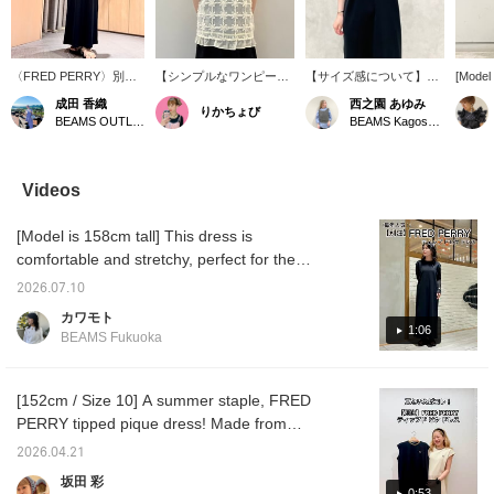
〈FRED PERRY〉別注
【シンプルなワンピース
【サイズ感について】毎
[Model 
ワンピースがプライスダ
をアレンジ】夏に活躍す
年大人気の別注ワンピー
tried 
成田 香織
西之園 あゆみ
りかちょび
ウン!1枚で着映えするワ
るシンプルな夏ワンピー
スがお買い得になりまし
Special
BEAMS OUTLET Nasu
BEAMS Kagoshima
ンピースです。程よくゆ
ス。一枚でもサラッと可
た♪ 身長158cm、普段サ
length
とりのあるサイズ感で、
愛く決まるのですが、ち
イズMの私が着用すると
above t
リラックスした着心地な
ょっとアレンジしたい時
このような感じです。程
fit was
がらすっきり見えも叶い
にデザインのあるキャミ
よくゆとりがありストレ
cling t
Videos
ます◎身長155cmでこの
ソールを重ねるのがオス
スフリーな着心地。締め
丈感です。パンツを合わ
スメ！こちらはお花が可
付け感なく着用できまし
[Model is 158cm tall] This dress is
せたレイヤードスタイル
愛いです♡ぜひ真似して
た。肩に掛かる袖丈で、
も◎これから秋口まで長
みてくださいね！
気になる二の腕もさりげ
comfortable and stretchy, perfect for the
く活躍するおすすめのア
なくカバーしてくれま
upcoming season! It would also look cute
イテムです！
す。私の身長でくるぶし
2026.07.10
layered with pants or a skirt. If you add it to
あたりの長めの着丈で
カワモト
す。サンダルやスニーカ
your favorites or follow the staff page, you
1:06
BEAMS Fukuoka
ーを合わせてお楽しみく
can view it again and again even if it
ださい！ サイズ選びの参
disappears from the top screen. Please do!
考になりますと幸いで
す。【+♡お気に入り】で
[152cm / Size 10] A summer staple, FRED
マイルがたまります！後
PERRY tipped pique dress! Made from
から見返しやすくなりま
smooth 100% cotton, it's comfortable to
すので、ぜひご利用くだ
2026.04.21
さい◎【+♡フォロー】も
wear. The maxi length that falls to the ankles
坂田 彩
ぜひ♪
gives it a stylish look that isn't too casual.
0:53