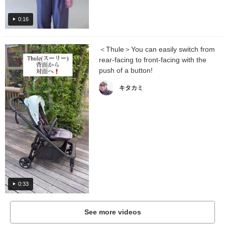
0:16
＜Thule＞You can easily switch from
rear-facing to front-facing with the
push of a button!
キタカミ
0:33
See more videos