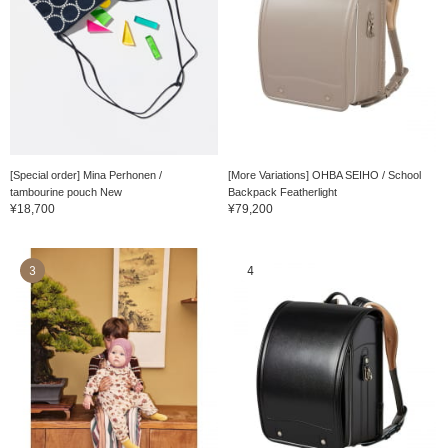
[Special order] Mina Perhonen /
[More Variations] OHBA SEIHO / School
tambourine pouch New
Backpack Featherlight
¥18,700
¥79,200
3
4