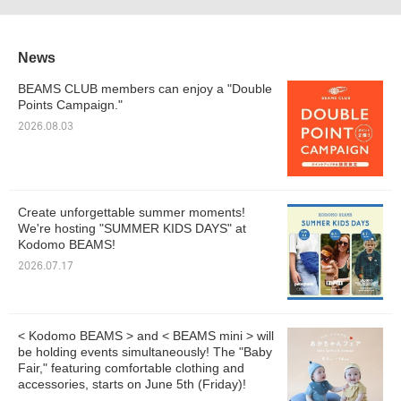
News
BEAMS CLUB members can enjoy a "Double
Points Campaign."
2026.08.03
Create unforgettable summer moments!
We're hosting "SUMMER KIDS DAYS" at
Kodomo BEAMS!
2026.07.17
< Kodomo BEAMS > and < BEAMS mini > will
be holding events simultaneously! The "Baby
Fair," featuring comfortable clothing and
accessories, starts on June 5th (Friday)!