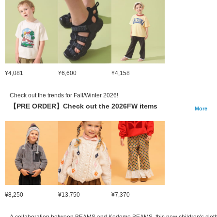
¥4,081
¥6,600
¥4,158
Check out the trends for Fall/Winter 2026!
【PRE ORDER】Check out the 2026FW items
More
¥8,250
¥13,750
¥7,370
A collaboration between BEAMS and Kodomo BEAMS, this new children's clothi