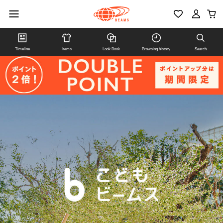
Timeline
Items
Look Book
Browsing history
Search