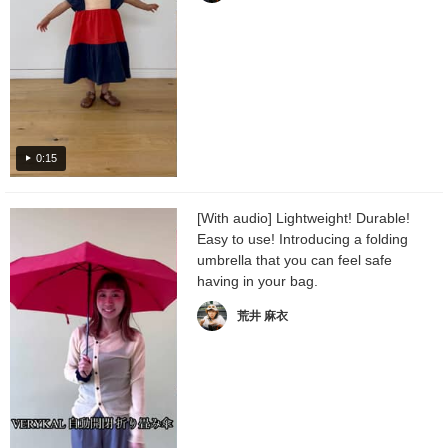
0:15
[With audio] Lightweight! Durable!
Easy to use! Introducing a folding
umbrella that you can feel safe
having in your bag.
荒井 麻衣