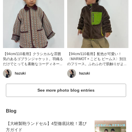
【94cm/110着用】クラシカルな雰囲
【94cm/110着用】配色が可愛い！
気のあるゴブランジャケット。羽織る
〈MARMOT × こども ビームス〉別注
だけでとっても素敵なコーディネー...
のフリース。ふわふわで肌触りがよ...
hazuki
hazuki
See more photo blog entries
Blog
【大峽製鞄ランドセル】4型徹底比較！選び
方ガイド