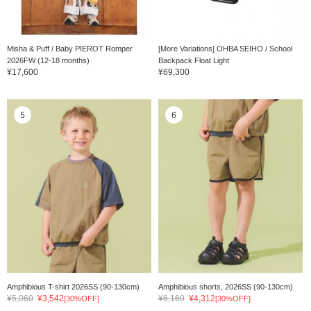
Misha & Puff / Baby PIEROT Romper
[More Variations] OHBA SEIHO / School
2026FW (12-18 months)
Backpack Float Light
¥17,600
¥69,300
5
6
Amphibious T-shirt 2026SS (90-130cm)
Amphibious shorts, 2026SS (90-130cm)
¥5,060
¥3,542
¥6,160
¥4,312
[30%OFF]
[30%OFF]