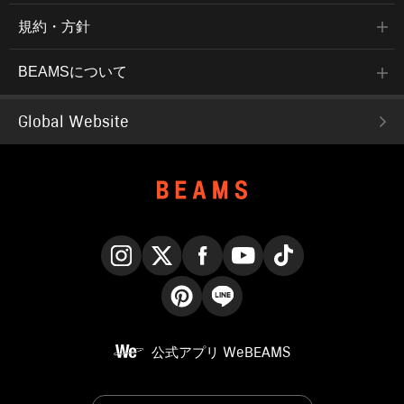
規約・方針
BEAMSについて
Global Website
Instagram
X
Facebook
YouTube
TikTok
Pinterest
LINE
公式アプリ
WeBEAMS