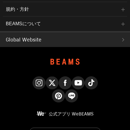
規約・方針
BEAMSについて
Global Website
Instagram
X
Facebook
YouTube
TikTok
Pinterest
LINE
公式アプリ
WeBEAMS