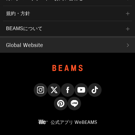
規約・方針
BEAMSについて
Global Website
Instagram
X
Facebook
YouTube
TikTok
Pinterest
LINE
公式アプリ
WeBEAMS