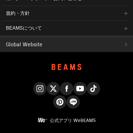
規約・方針
BEAMSについて
Global Website
Instagram
X
Facebook
YouTube
TikTok
Pinterest
LINE
公式アプリ
WeBEAMS