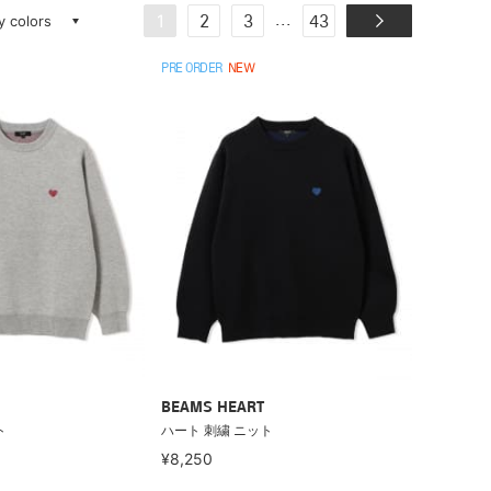
ay colors
...
1
2
3
43
PRE ORDER
NEW
BEAMS HEART
ト
ハート 刺繍 ニット
¥8,250