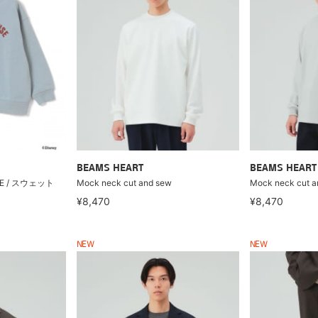
BEAMS HEART
BEAMS HEART
USE / スウェット
Mock neck cut and sew
Mock neck cut a
）
¥8,470
¥8,470
NEW
NEW