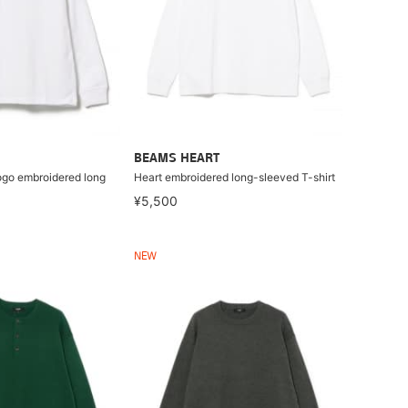
BEAMS HEART
o embroidered long
Heart embroidered long-sleeved T-shirt
¥5,500
NEW