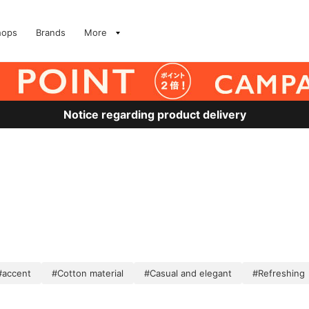
hops
Brands
More
Notice regarding product delivery
#accent
#Cotton material
#Casual and elegant
#Refreshing