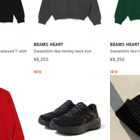
BEAMS HEART
BEAMS HEART
sleeved T-shirt
Sweatshirt-like Henley neck knit
Sweatshirt-like 
¥8,250
¥8,250
NEW
NEW