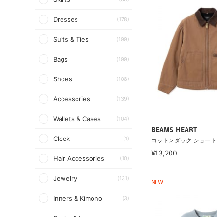
Dresses
(178)
Suits & Ties
(199)
Bags
(199)
Shoes
(108)
Accessories
(139)
Wallets & Cases
(104)
BEAMS HEART
Clock
(1)
コットンダック ショー
¥13,200
Hair Accessories
(10)
Jewelry
(131)
NEW
Inners & Kimono
(3)