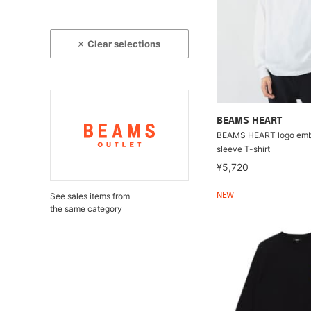
Clear selections
BEAMS HEART
BEAMS HEART logo embr
sleeve T-shirt
¥5,720
See sales items from
NEW
the same category