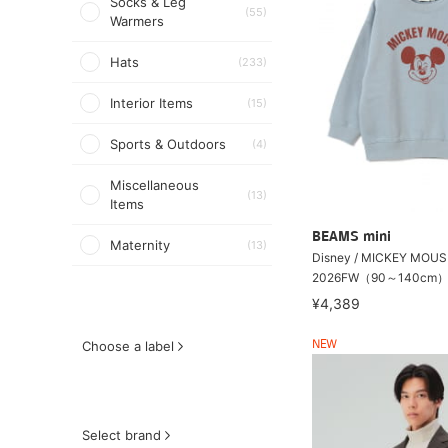
Socks & Leg
(55)
Warmers
Hats
(233)
Interior Items
(15)
Sports & Outdoors
(4)
Miscellaneous
(13)
Items
BEAMS mini
Maternity
(13)
Disney / MICKEY MO
2026FW（90～140cm
¥4,389
Choose a label
NEW
Select brand