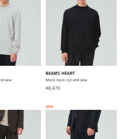
BEAMS HEART
nd sew
Mock neck cut and sew
¥8,470
NEW