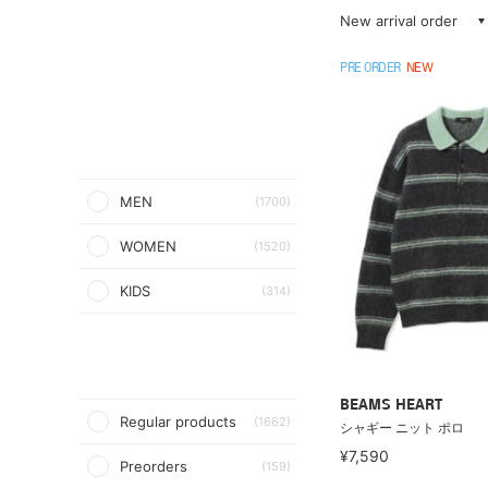
New arrival order
PRE ORDER
NEW
MEN
(1700)
WOMEN
(1520)
KIDS
(314)
BEAMS HEART
Regular products
(1662)
シャギー ニット ポロ
¥7,590
Preorders
(159)