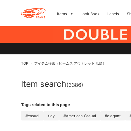
Items
Look Book
Labels
S
TOP
アイテム検索（ビームス アウトレット 広島）
>
Item search
(3386)
Tags related to this page
#casual
tidy
#American Casual
#elegant