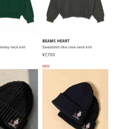
BEAMS HEART
Henley neck knit
Sweatshirt-like crew neck knit
¥7,700
NEW