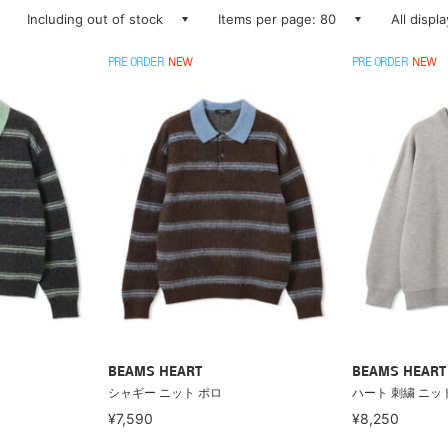
Including out of stock
Items per page: 80
All displ
PRE ORDER
NEW
PRE ORDER
NEW
BEAMS HEART
BEAMS HEART
シャギー ニット ポロ
ハート 刺繍 ニッ
¥7,590
¥8,250