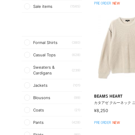
PRE ORDER
NEW
Sale items
(1565)
Formal Shirts
(380)
Casual Tops
(628)
Sweaters &
(239)
Cardigans
Jackets
(101)
BEAMS HEART
Blousons
(99)
カタアゼ クルーネック 
Coats
(21)
¥8,250
Pants
(428)
PRE ORDER
NEW
Skirts
(85)