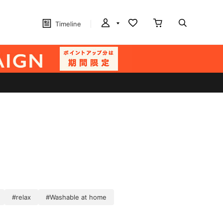
Timeline
#relax
#Washable at home