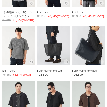
【8/6再値下げ】36ゲージ
knit T-shirt
knit T-shirt
¥9,350
¥6,545
¥9,350
¥6,545
ハニカム ボタンダウン ...
[30%OFF]
[30%OFF]
¥7,920
¥5,544
[30%OFF]
knit T-shirt
Faux leather tote bag
Faux leather tote bag
¥9,350
¥6,545
¥16,500
¥16,500
[30%OFF]