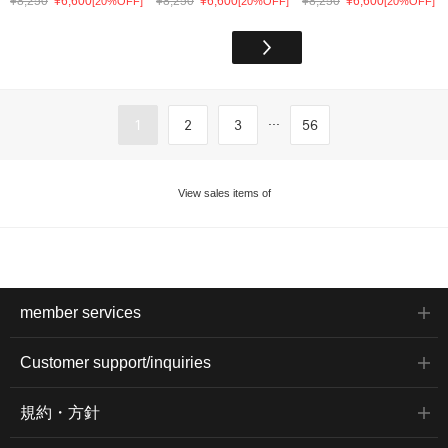
¥8,250
¥6,600
¥8,250
¥6,600
¥8,250
¥6,600
[20%OFF]
[20%OFF]
[20%OFF]
...
1
2
3
56
View sales items of
member services
Customer support/inquiries
規約・方針