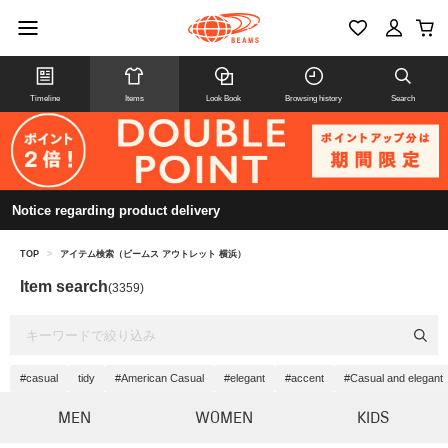
Timeline
Items
Look Book
Browsing history
Search
Notice regarding product delivery
TOP
>
アイテム検索（ビームス アウトレット 横浜）
Item search
(3359)
#casual
tidy
#American Casual
#elegant
#accent
#Casual and elegant
MEN
WOMEN
KIDS