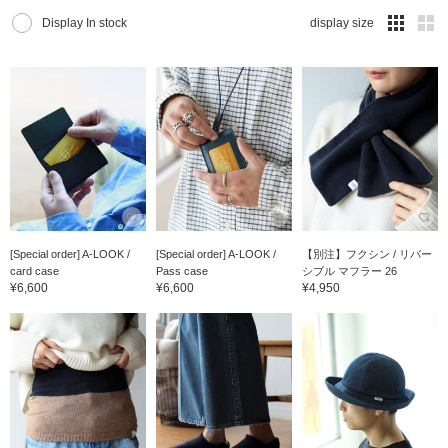
Display In stock
display size
[Special order] A-LOOK /
[Special order] A-LOOK /
【別注】フクシン / リバー
card case
Pass case
シブル マフラー 26
¥6,600
¥6,600
¥4,950