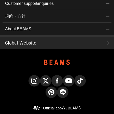
Customer support/inquiries
規約・方針
About BEAMS
Global Website
Instagram
X
Facebook
YouTube
TikTok
Pinterest
LINE
Official app
WeBEAMS