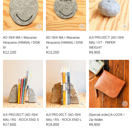
AO ISHI MA × Masanao
AO ISHI MA × Masanao
AJI PROJECT (AO ISHI
Hirayama (HIMAA) / DISK
Hirayama (HIMAA) / DISK
MA) / OT - PAPER
Ⅳ
Ⅴ
WEIGHT
¥12,100
¥13,200
¥9,900
AJI PROJECT (AO ISHI
AJI PROJECT (AO ISHI
[Special order] A-LOOK /
MA) / RS - ROCK END S
MA) / RS - ROCK END L
Zip Wallet
¥17,600
¥19,800
¥9,900