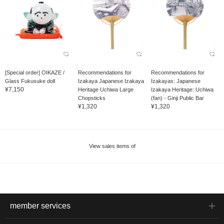
[Special order] OIKAZE /
Recommendations for
Recommendations for
Glass Fukusuke doll
Izakaya Japanese Izakaya
Izakayas: Japanese
¥7,150
Heritage Uchiwa Large
Izakaya Heritage: Uchiwa
Chopsticks
(fan) - Ginji Public Bar
¥1,320
¥1,320
View sales items of
member services