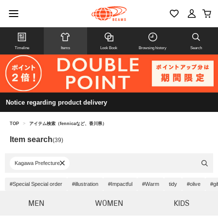
Timeline
Items
Look Book
Browsing history
Search
Notice regarding product delivery
TOP
>
アイテム検索（fennicaなど、香川県）
Item search
(39)
Kagawa Prefecture
#Special Special order
#illustration
#Impactful
#Warm
tidy
#olive
#gif
MEN
WOMEN
KIDS