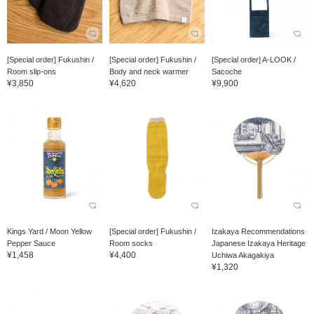
[Special order] Fukushin /
[Special order] Fukushin /
[Special order] A-LOOK /
Room slip-ons
Body and neck warmer
Sacoche
¥3,850
¥4,620
¥9,900
Kings Yard / Moon Yellow
[Special order] Fukushin /
Izakaya Recommendations
Pepper Sauce
Room socks
Japanese Izakaya Heritage
¥1,458
¥4,400
Uchiwa Akagakiya
¥1,320