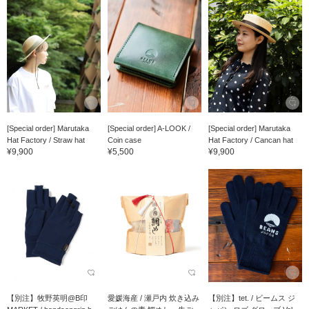
[Special order] Marutaka
[Special order] A-LOOK /
[Special order] Marutaka
Hat Factory / Straw hat
Coin case
Hat Factory / Cancan hat
¥9,900
¥5,500
¥9,900
【別注】牧野英明@B印
愛媛海産 / 瀬戸内 炊き込み
【別注】tet. / ビームス ジ