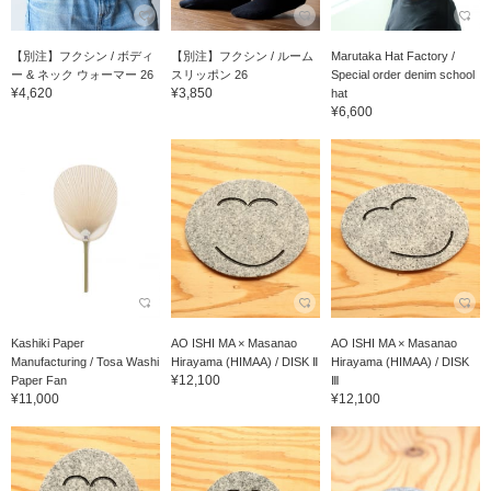
【別注】フクシン / ボディ
【別注】フクシン / ルーム
Marutaka Hat Factory /
ー & ネック ウォーマー 26
スリッポン 26
Special order denim school
¥4,620
¥3,850
hat
¥6,600
Kashiki Paper
AO ISHI MA × Masanao
AO ISHI MA × Masanao
Manufacturing / Tosa Washi
Hirayama (HIMAA) / DISK Ⅱ
Hirayama (HIMAA) / DISK
¥12,100
Paper Fan
Ⅲ
¥11,000
¥12,100