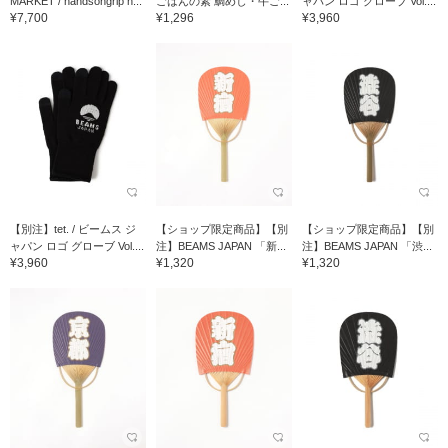
MARKET / handsongrip h...
ごはんの素 鯛めし・牛ご...
ャパン ロゴ グローブ Vol....
¥7,700
¥1,296
¥3,960
【別注】tet. / ビームス ジ
【ショップ限定商品】【別
【ショップ限定商品】【別
ャパン ロゴ グローブ Vol....
注】BEAMS JAPAN 「新...
注】BEAMS JAPAN 「渋...
¥3,960
¥1,320
¥1,320