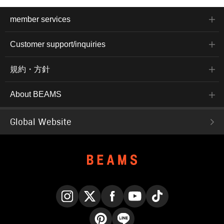
member services
Customer support/inquiries
規約・方針
About BEAMS
Global Website
Instagram
X
Facebook
YouTube
TikTok