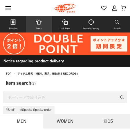
Timeline
Items
Look Book
Browsing history
Search
Notice regarding product delivery
TOP
>
アイテム検索（MEN、家具、BEAMS RECORDS）
Item search
(2)
#Shelf
#Special Special order
MEN
WOMEN
KIDS