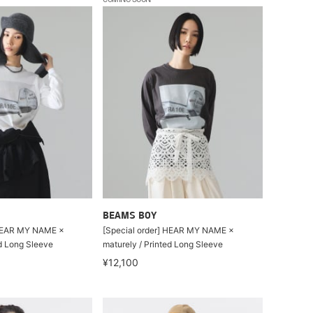
COMING SOON
BEAMS BOY
 HEAR MY NAME ×
[Special order] HEAR MY NAME ×
ed Long Sleeve
maturely / Printed Long Sleeve
¥12,100