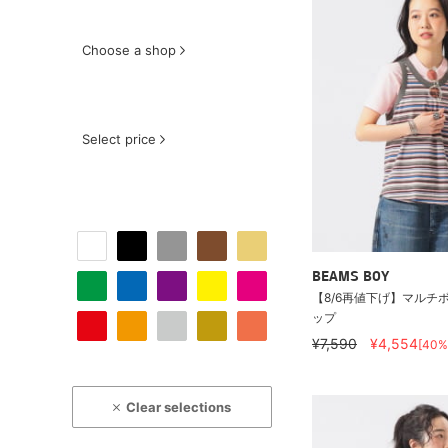
Choose a shop
Select price
BEAMS BOY
【8/6再値下げ】マルチ
ップ
¥7,590
¥4,554
[40%
Clear selections