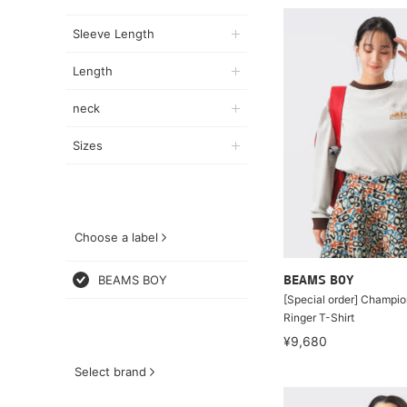
Sleeve Length
Length
neck
Sizes
Choose a label
BEAMS BOY
BEAMS BOY
[Special order] Champi
Ringer T-Shirt
¥9,680
Select brand