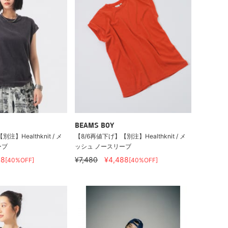
BEAMS BOY
注】Healthknit / メ
【8/6再値下げ】【別注】Healthknit / メ
ーブ
ッシュ ノースリーブ
88
¥7,480
¥4,488
[40%OFF]
[40%OFF]