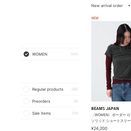
New arrival order
NEW
WOMEN
(147)
Regular products
(68)
Preorders
(9)
BEAMS JAPAN
Sale items
(70)
〈WOMEN〉ボーダー 
ソリッド ショートスリー
¥24,200