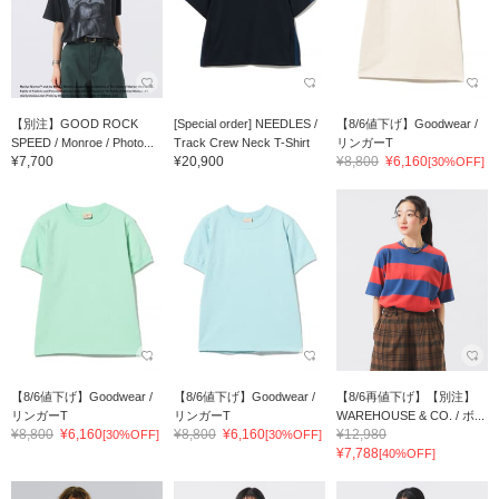
【別注】GOOD ROCK
[Special order] NEEDLES /
【8/6値下げ】Goodwear /
SPEED / Monroe / Photo...
Track Crew Neck T-Shirt
リンガーT
¥7,700
¥20,900
¥8,800
¥6,160
[30%OFF]
【8/6値下げ】Goodwear /
【8/6値下げ】Goodwear /
【8/6再値下げ】【別注】
リンガーT
リンガーT
WAREHOUSE & CO. / ボ...
¥8,800
¥6,160
¥8,800
¥6,160
¥12,980
[30%OFF]
[30%OFF]
¥7,788
[40%OFF]