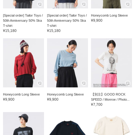
[Special order] Tailor Toyo /
[Special order] Tailor Toyo /
Honeycomb Long Sleeve
¥9,900
50th Anniversary 50% Ska
50th Anniversary 50% Ska
T-shirt
T-shirt
¥15,180
¥15,180
Honeycomb Long Sleeve
Honeycomb Long Sleeve
【別注】GOOD ROCK
¥9,900
¥9,900
SPEED / Monroe / Photo...
¥7,700