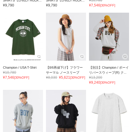
¥10,780
SHIRTS “LOVELY HULA ...
SHIRTS “LOVELY HULA ...
¥9,790
¥9,790
¥7,546
[30%OFF]
Champion / USA T-Shirt
【8/6再値下げ】フラワー
【別注】Champion / ボーイ
¥10,780
サーマル ノースリーブ
リバースウィーブ(R) ク...
¥7,546
¥8,030
¥5,621
¥13,200
[30%OFF]
[30%OFF]
¥9,240
[30%OFF]