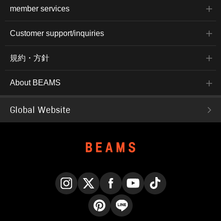
member services
Customer support/inquiries
規約・方針
About BEAMS
Global Website
Instagram
X
Facebook
YouTube
TikTok
Pinterest
LINE