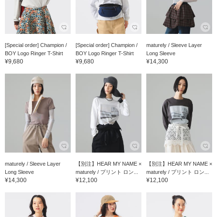
[Special order] Champion /
[Special order] Champion /
maturely / Sleeve Layer
BOY Logo Ringer T-Shirt
BOY Logo Ringer T-Shirt
Long Sleeve
¥9,680
¥9,680
¥14,300
maturely / Sleeve Layer
【別注】HEAR MY NAME ×
【別注】HEAR MY NAME ×
Long Sleeve
maturely / プリント ロン...
maturely / プリント ロン...
¥14,300
¥12,100
¥12,100