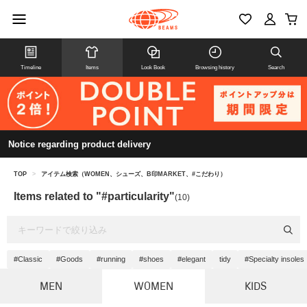
Timeline
Items
Look Book
Browsing history
Search
Notice regarding product delivery
TOP
>
アイテム検索（WOMEN、シューズ、B印MARKET、#こだわり）
Items related to "#particularity"
(10)
#Classic
#Goods
#running
#shoes
#elegant
tidy
#Specialty insoles
MEN
WOMEN
KIDS