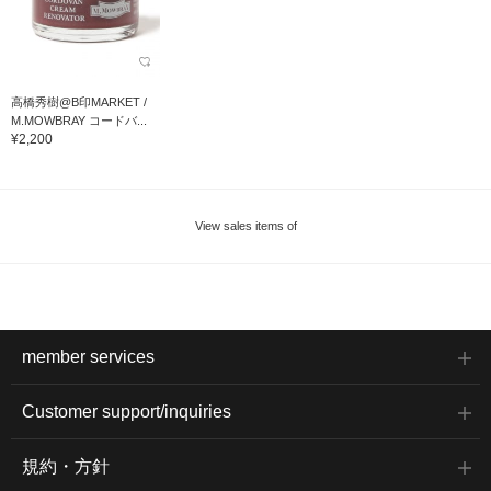
高橋秀樹@B印MARKET /
M.MOWBRAY コードバ...
¥2,200
View sales items of
member services
Customer support/inquiries
規約・方針