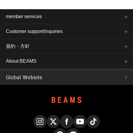
member services
Customer support/inquiries
規約・方針
About BEAMS
Global Website
Instagram
X
Facebook
YouTube
TikTok