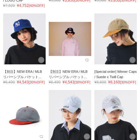
¥5,500
¥3,850
¥5,500
¥3,850
/ LOGO CAP
[30%OFF]
[30%OFF]
¥7,920
¥4,752
[40%OFF]
【別注】NEW ERA / MLB
【別注】NEW ERA / MLB
[Special order] Winner Caps
リバーシブル バケット...
リバーシブル バケット...
/ Suede x Twill Cap
¥6,490
¥4,543
¥6,490
¥4,543
¥8,800
¥6,160
[30%OFF]
[30%OFF]
[30%OFF]