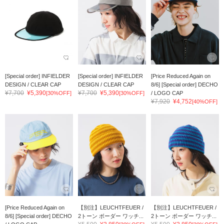
[Special order] INFIELDER
[Special order] INFIELDER
[Price Reduced Again on
DESIGN / CLEAR CAP
DESIGN / CLEAR CAP
8/6] [Special order] DECHO
¥7,700
¥5,390
¥7,700
¥5,390
[30%OFF]
[30%OFF]
/ LOGO CAP
¥7,920
¥4,752
[40%OFF]
[Price Reduced Again on
【別注】LEUCHTFEUER /
【別注】LEUCHTFEUER /
8/6] [Special order] DECHO
2トーン ボーダー ワッチ...
2トーン ボーダー ワッチ...