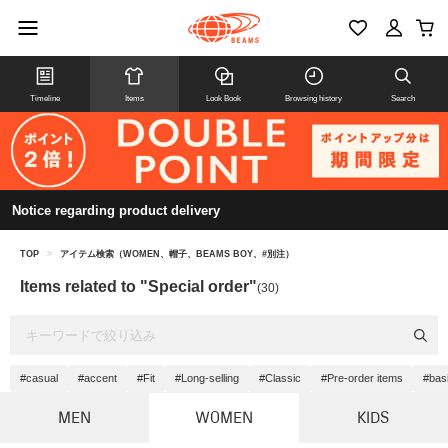
Timeline
Items
Look Book
Browsing history
Search
Notice regarding product delivery
TOP
>
アイテム検索（WOMEN、帽子、BEAMS BOY、#別注）
Items related to "Special order"
(30)
#casual
#accent
#Fit
#Long-selling
#Classic
#Pre-order items
#bas
MEN
WOMEN
KIDS