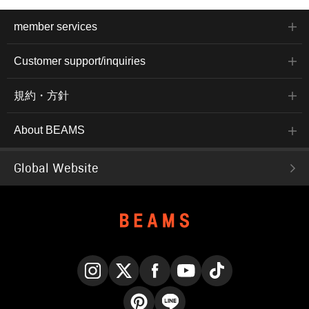
member services
Customer support/inquiries
規約・方針
About BEAMS
Global Website
Instagram
X
Facebook
YouTube
TikTok