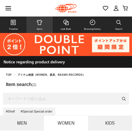
Timeline
Items
Look Book
Browsing history
Search
Notice regarding product delivery
TOP
>
アイテム検索（WOMEN、家具、BEAMS RECORDS）
Item search
(2)
#Shelf
#Special Special order
MEN
WOMEN
KIDS