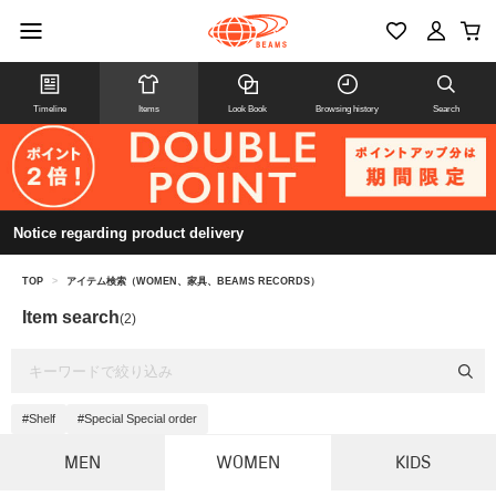
Timeline
Items
Look Book
Browsing history
Search
Notice regarding product delivery
TOP
>
アイテム検索（WOMEN、家具、BEAMS RECORDS）
Item search
(2)
#Shelf
#Special Special order
MEN
WOMEN
KIDS