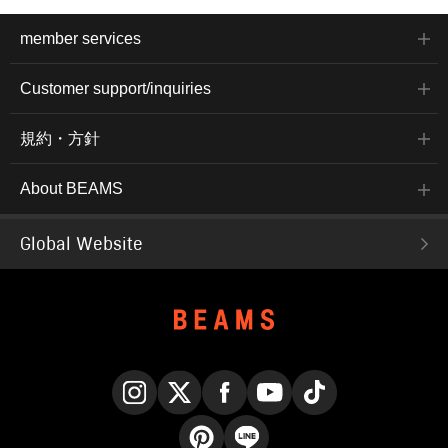
member services
Customer support/inquiries
規約・方針
About BEAMS
Global Website
Instagram
X
Facebook
YouTube
TikTok