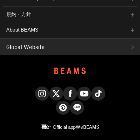
規約・方針
About BEAMS
Global Website
Instagram
X
Facebook
YouTube
TikTok
Pinterest
LINE
Official app
WeBEAMS