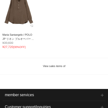
Maria Santangelo / POLO
JP リネン プルオーバー ...
¥39,600
¥27,720
[30%OFF]
View sales items of
member services
Customer support/inquiries