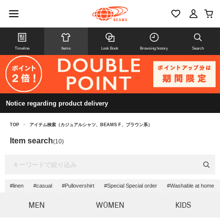
Timeline
Items
Look Book
Browsing history
Search
Notice regarding product delivery
TOP
>
アイテム検索（カジュアルシャツ、BEAMS F、ブラウン系）
Item search
(10)
#linen
#casual
#Pullovershirt
#Special Special order
#Washable at home
MEN
WOMEN
KIDS