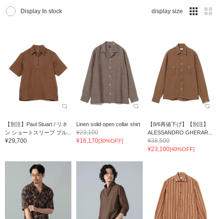
Display In stock
display size
【別注】Paul Stuart / リネ
Linen solid open collar shirt
【8/6再値下げ】【別注】
¥23,100
ン ショートスリーブ プル...
ALESSANDRO GHERAR...
¥29,700
¥16,170
¥38,500
[30%OFF]
¥23,100
[40%OFF]