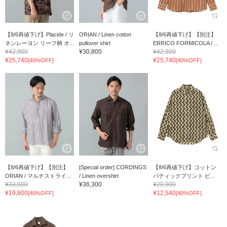
【8/6再値下げ】Placide / リ
ORIAN / Linen cotton
【8/6再値下げ】【別注】
ネンレーヨン リーフ柄 オ...
pullover shirt
ERRICO FORMICOLA / ...
¥42,900
¥30,800
¥42,900
¥25,740
¥25,740
[40%OFF]
[40%OFF]
【8/6再値下げ】【別注】
[Special order] CORDINGS
【8/6再値下げ】コットン
ORIAN / マルチストライ...
/ Linen overshirt
バティックプリント ビ...
¥33,000
¥36,300
¥20,900
¥19,800
¥12,540
[40%OFF]
[40%OFF]