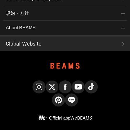
規約・方針
About BEAMS
Global Website
Instagram
X
Facebook
YouTube
TikTok
Pinterest
LINE
Official app
WeBEAMS