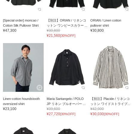
[Special order] moncao /
【別注】ORIAN / リネンコ
ORIAN / Linen cotton
Cotton Silk Pullover Shirt
ットン ワンピースカラー ...
pullover shirt
¥47,300
¥30,800
¥30,800
¥21,560
[30%OFF]
Linen-cotton houndstooth
Maria Santangelo / POLO
【別注】Placide / リネンコ
oversized shirt
JP リネン プルオーバー ...
ットン ワイドストライプ...
¥23,100
¥39,600
¥42,900
¥27,720
¥30,030
[30%OFF]
[30%OFF]