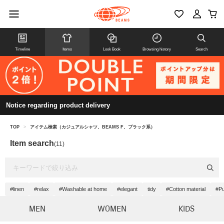
Timeline
Items
Look Book
Browsing history
Search
Notice regarding product delivery
TOP
>
アイテム検索（カジュアルシャツ、BEAMS F、ブラック系）
Item search
(11)
#linen
#relax
#Washable at home
#elegant
tidy
#Cotton material
#Pu
MEN
WOMEN
KIDS