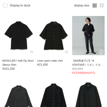
Display In stock
display size
MONCLER / Half-Zip Short
Linen open-collar shirt
【8/6再値下げ】*A
¥21,450
Sleeve Shirt
VONTADE / リネン イタ...
¥101,200
¥26,400
¥15,840
[40%OFF]