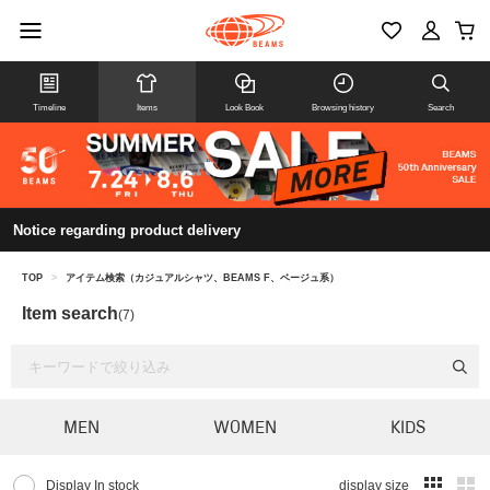
Timeline
Items
Look Book
Browsing history
Search
Notice regarding product delivery
TOP
>
アイテム検索（カジュアルシャツ、BEAMS F、ベージュ系）
Item search
(7)
MEN
WOMEN
KIDS
Display In stock
display size