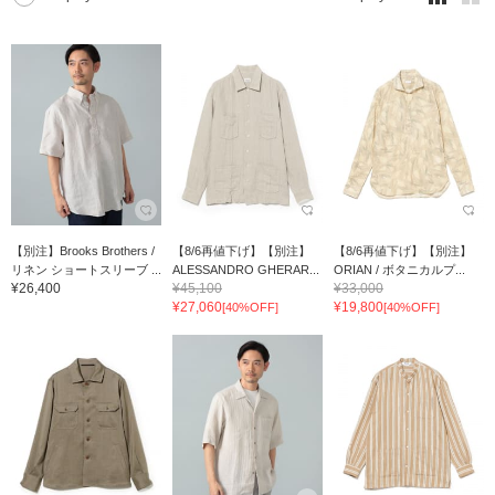
【別注】Brooks Brothers /
【8/6再値下げ】【別注】
【8/6再値下げ】【別注】
リネン ショートスリーブ ...
ALESSANDRO GHERAR...
ORIAN / ボタニカルプ...
¥26,400
¥45,100
¥33,000
¥27,060
¥19,800
[40%OFF]
[40%OFF]