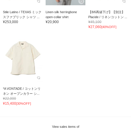
Stile Latino / TEXAS ミック
Linen-silk herringbone
【8/6再値下げ】【別注】
スファブリック シャツ ...
open-collar shirt
Placide / リネンコットン ...
¥253,000
¥20,900
¥45,100
¥27,060
[40%OFF]
*A VONTADE / コットンリ
ネン オープンカラー シ...
¥22,000
¥15,400
[30%OFF]
View sales items of