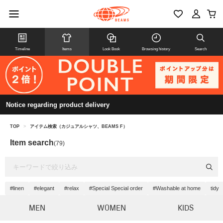
Timeline
Items
Look Book
Browsing history
Search
Notice regarding product delivery
TOP
>
アイテム検索（カジュアルシャツ、BEAMS F）
Item search
(79)
#linen
#elegant
#relax
#Special Special order
#Washable at home
tidy
MEN
WOMEN
KIDS