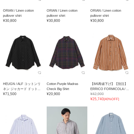
ORIAN / Linen cotton
ORIAN / Linen cotton
ORIAN / Linen cotton
pullover shirt
pullover shirt
pullover shirt
¥30,800
¥30,800
¥30,800
HEUGN / ALF コットンリ
Cotton Purple Madras
【8/6再値下げ】【別注】
ネン ジャカード ドット...
Check Big Shirt
ERRICO FORMICOLA / ...
¥71,500
¥20,900
¥42,900
¥25,740
[40%OFF]