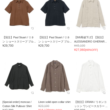
【別注】Paul Stuart / リネ
【別注】Paul Stuart / リネ
【8/6再値下げ】【別注】
ン ショートスリーブ プル...
ン ショートスリーブ プル...
ALESSANDRO GHERAR...
¥29,700
¥29,700
¥45,100
¥27,060
[40%OFF]
[Special order] moncao /
Linen solid open collar shirt
【別注】ORIAN / リネンコ
¥23,100
Cotton Silk Pullover Shirt
ットン ワンピースカラー ...