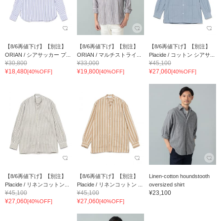
【8/6再値下げ】【別注】
【8/6再値下げ】【別注】
【8/6再値下げ】【別注】
ORIAN / シアサッカー プ...
ORIAN / マルチストライ...
Placide / コットン シアサ...
¥30,800
¥33,000
¥45,100
¥18,480
¥19,800
¥27,060
[40%OFF]
[40%OFF]
[40%OFF]
【8/6再値下げ】【別注】
【8/6再値下げ】【別注】
Linen-cotton houndstooth
Placide / リネンコットン...
Placide / リネンコットン ...
oversized shirt
¥45,100
¥45,100
¥23,100
¥27,060
¥27,060
[40%OFF]
[40%OFF]