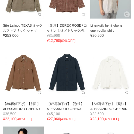
Stile Latino / TEXAS ミック
【別注】DEREK ROSE / コ
Linen-silk herringbone
スファブリック シャツ ...
ットン ジオメトリック柄...
open-collar shirt
¥253,000
¥31,900
¥20,900
¥12,760
[60%OFF]
【8/6再値下げ】【別注】
【8/6再値下げ】【別注】
【8/6再値下げ】【別注】
ALESSANDRO GHERAR...
ALESSANDRO GHERA...
ALESSANDRO GHERAR...
¥38,500
¥45,100
¥38,500
¥23,100
¥27,060
¥23,100
[40%OFF]
[40%OFF]
[40%OFF]