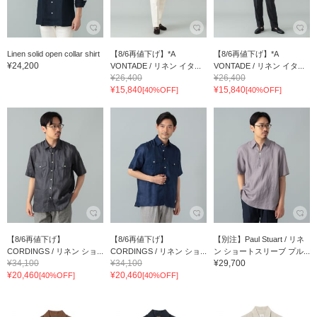
Linen solid open collar shirt
【8/6再値下げ】*A
【8/6再値下げ】*A
¥24,200
VONTADE / リネン イタ...
VONTADE / リネン イタ...
¥26,400
¥26,400
¥15,840
¥15,840
[40%OFF]
[40%OFF]
【8/6再値下げ】
【8/6再値下げ】
【別注】Paul Stuart / リネ
CORDINGS / リネン ショ...
CORDINGS / リネン ショ...
ン ショートスリーブ プル...
¥34,100
¥34,100
¥29,700
¥20,460
¥20,460
[40%OFF]
[40%OFF]