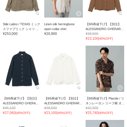
Stile Latino / TEXAS ミック
Linen-silk herringbone
【8/6再値下げ】【別注】
スファブリック シャツ ...
open-collar shirt
ALESSANDRO GHERAR...
¥253,000
¥20,900
¥38,500
¥23,100
[40%OFF]
【8/6再値下げ】【別注】
【8/6再値下げ】【別注】
【8/6再値下げ】Placide / リ
ALESSANDRO GHERA...
ALESSANDRO GHERAR...
ネンレーヨン リーフ柄 オ...
¥45,100
¥38,500
¥42,900
¥27,060
¥23,100
¥25,740
[40%OFF]
[40%OFF]
[40%OFF]