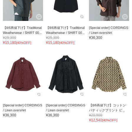
【8/6再値下げ】Traditional
【8/6再値下げ】Traditional
[Special order] CORDINGS
Weatherwear / SHIRT 00...
Weatherwear / SHIRT 00...
/ Linen overshirt
¥25,300
¥25,300
¥36,300
¥15,180
¥15,180
[40%OFF]
[40%OFF]
[Special order] CORDINGS
[Special order] CORDINGS
【8/6再値下げ】コットン
/ Linen overshirt
/ Linen overshirt
バティックプリント ビ...
¥36,300
¥36,300
¥20,900
¥12,540
[40%OFF]