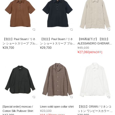
【別注】Paul Stuart / リネ
【別注】Paul Stuart / リネ
【8/6再値下げ】【別注】
ン ショートスリーブ プル...
ン ショートスリーブ プル...
ALESSANDRO GHERAR...
¥29,700
¥29,700
¥45,100
¥27,060
[40%OFF]
[Special order] moncao /
Linen solid open collar shirt
【別注】ORIAN / リネンコ
¥23,100
Cotton Silk Pullover Shirt
ットン ワンピースカラー ...