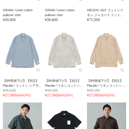
ORIAN / Linen cotton
ORIAN / Linen cotton
HEUGN / ALF コットンリ
pullover shirt
pullover shirt
ネン ジャカード ドット...
¥30,800
¥30,800
¥71,500
【8/6再値下げ】【別注】
【8/6再値下げ】【別注】
【8/6再値下げ】【別注】
Placide / コットン シアサ...
Placide / リネンコットン...
Placide / リネンコットン ...
¥45,100
¥45,100
¥45,100
¥27,060
¥27,060
¥27,060
[40%OFF]
[40%OFF]
[40%OFF]