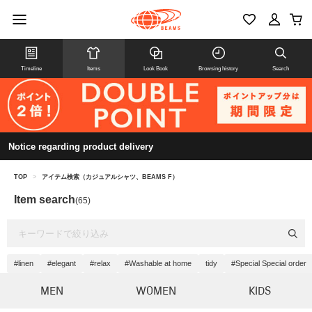
Timeline
Items
Look Book
Browsing history
Search
Notice regarding product delivery
TOP
>
アイテム検索（カジュアルシャツ、BEAMS F）
Item search
(65)
#linen
#elegant
#relax
#Washable at home
tidy
#Special Special order
MEN
WOMEN
KIDS