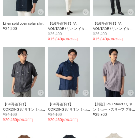
Linen solid open collar shirt
【8/6再値下げ】*A
【8/6再値下げ】*A
¥24,200
VONTADE / リネン イタ...
VONTADE / リネン イタ...
¥26,400
¥26,400
¥15,840
¥15,840
[40%OFF]
[40%OFF]
【8/6再値下げ】
【8/6再値下げ】
【別注】Paul Stuart / リネ
CORDINGS / リネン ショ...
CORDINGS / リネン ショ...
ン ショートスリーブ プル...
¥34,100
¥34,100
¥29,700
¥20,460
¥20,460
[40%OFF]
[40%OFF]