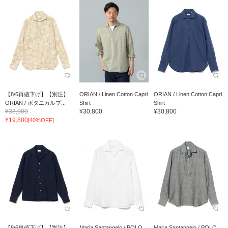
【8/6再値下げ】【別注】
ORIAN / Linen Cotton Capri
ORIAN / Linen Cotton Capri
ORIAN / ボタニカルプ...
Shirt
Shirt
¥33,000
¥30,800
¥30,800
¥19,800
[40%OFF]
【8/6再値下げ】【別注】
Maria Santangelo / POLO
Maria Santangelo / POLO