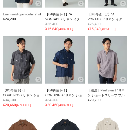
Linen solid open collar shirt
【8/6再値下げ】*A
【8/6再値下げ】*A
¥24,200
VONTADE / リネン イタ...
VONTADE / リネン イタ...
¥26,400
¥26,400
¥15,840
¥15,840
[40%OFF]
[40%OFF]
【8/6再値下げ】
【8/6再値下げ】
【別注】Paul Stuart / リネ
CORDINGS / リネン ショ...
CORDINGS / リネン ショ...
ン ショートスリーブ プル...
¥34,100
¥34,100
¥29,700
¥20,460
¥20,460
[40%OFF]
[40%OFF]