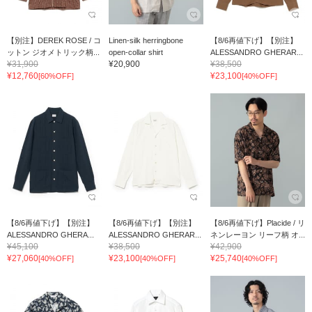
【別注】DEREK ROSE / コ
Linen-silk herringbone
【8/6再値下げ】【別注】
ットン ジオメトリック柄...
open-collar shirt
ALESSANDRO GHERAR...
¥31,900
¥20,900
¥38,500
¥12,760
¥23,100
[60%OFF]
[40%OFF]
【8/6再値下げ】【別注】
【8/6再値下げ】【別注】
【8/6再値下げ】Placide / リ
ALESSANDRO GHERA...
ALESSANDRO GHERAR...
ネンレーヨン リーフ柄 オ...
¥45,100
¥38,500
¥42,900
¥27,060
¥23,100
¥25,740
[40%OFF]
[40%OFF]
[40%OFF]