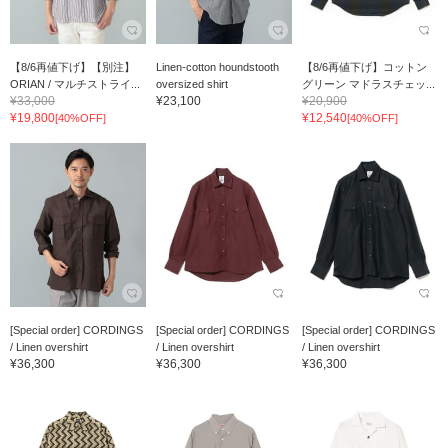
【8/6再値下げ】【別注】
Linen-cotton houndstooth
【8/6再値下げ】コットン
ORIAN / マルチストライ...
oversized shirt
グリーン マドラスチェッ...
¥33,000
¥23,100
¥20,900
¥19,800
¥12,540
[40%OFF]
[40%OFF]
[Special order] CORDINGS
[Special order] CORDINGS
[Special order] CORDINGS
/ Linen overshirt
/ Linen overshirt
/ Linen overshirt
¥36,300
¥36,300
¥36,300