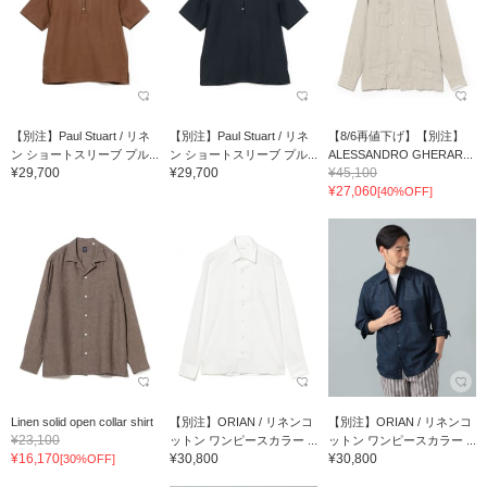
【別注】Paul Stuart / リネ
【別注】Paul Stuart / リネ
【8/6再値下げ】【別注】
ン ショートスリーブ プル...
ン ショートスリーブ プル...
ALESSANDRO GHERAR...
¥29,700
¥29,700
¥45,100
¥27,060
[40%OFF]
Linen solid open collar shirt
【別注】ORIAN / リネンコ
【別注】ORIAN / リネンコ
¥23,100
ットン ワンピースカラー ...
ットン ワンピースカラー ...
¥16,170
¥30,800
¥30,800
[30%OFF]