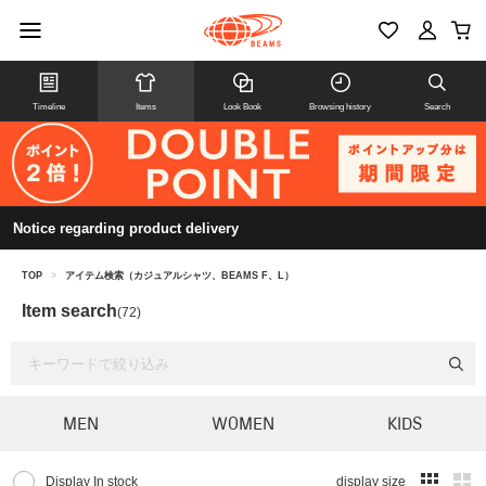
Timeline
Items
Look Book
Browsing history
Search
Notice regarding product delivery
TOP
>
アイテム検索（カジュアルシャツ、BEAMS F、L）
Item search
(72)
MEN
WOMEN
KIDS
Display In stock
display size