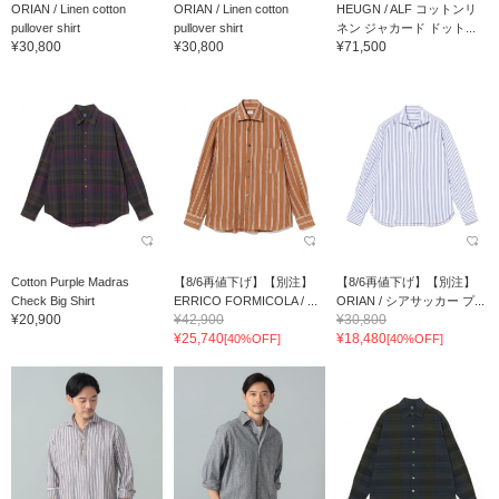
ORIAN / Linen cotton
ORIAN / Linen cotton
HEUGN / ALF コットンリ
pullover shirt
pullover shirt
ネン ジャカード ドット...
¥30,800
¥30,800
¥71,500
Cotton Purple Madras
【8/6再値下げ】【別注】
【8/6再値下げ】【別注】
Check Big Shirt
ERRICO FORMICOLA / ...
ORIAN / シアサッカー プ...
¥20,900
¥42,900
¥30,800
¥25,740
¥18,480
[40%OFF]
[40%OFF]