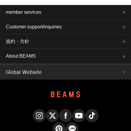
member services
Customer support/inquiries
規約・方針
About BEAMS
Global Website
Instagram
X
Facebook
YouTube
TikTok