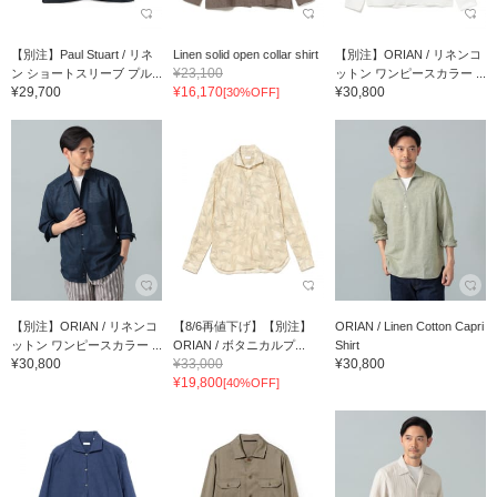
【別注】Paul Stuart / リネ
Linen solid open collar shirt
【別注】ORIAN / リネンコ
¥23,100
ン ショートスリーブ プル...
ットン ワンピースカラー ...
¥29,700
¥16,170
¥30,800
[30%OFF]
【別注】ORIAN / リネンコ
【8/6再値下げ】【別注】
ORIAN / Linen Cotton Capri
ットン ワンピースカラー ...
ORIAN / ボタニカルプ...
Shirt
¥30,800
¥33,000
¥30,800
¥19,800
[40%OFF]