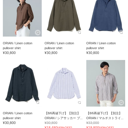
ORIAN / Linen cotton
ORIAN / Linen cotton
ORIAN / Linen cotton
pullover shirt
pullover shirt
pullover shirt
¥30,800
¥30,800
¥30,800
ORIAN / Linen cotton
【8/6再値下げ】【別注】
【8/6再値下げ】【別注】
pullover shirt
ORIAN / シアサッカー プ...
ORIAN / マルチストライ...
¥30,800
¥30,800
¥33,000
¥18,480
¥19,800
[40%OFF]
[40%OFF]