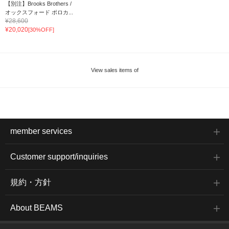
【別注】Brooks Brothers /
オックスフォード ポロカ...
¥28,600
¥20,020
[30%OFF]
View sales items of
member services
Customer support/inquiries
規約・方針
About BEAMS