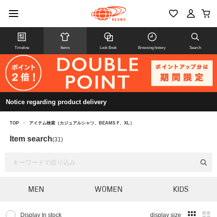
Timeline
Items
Look Book
Browsing history
Search
Notice regarding product delivery
TOP
>
アイテム検索（カジュアルシャツ、BEAMS F、XL）
Item search
(31)
MEN
WOMEN
KIDS
Display In stock
display size