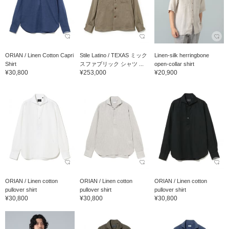
ORIAN / Linen Cotton Capri
Stile Latino / TEXAS ミック
Linen-silk herringbone
Shirt
スファブリック シャツ ...
open-collar shirt
¥30,800
¥253,000
¥20,900
ORIAN / Linen cotton
ORIAN / Linen cotton
ORIAN / Linen cotton
pullover shirt
pullover shirt
pullover shirt
¥30,800
¥30,800
¥30,800