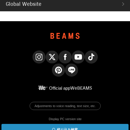
Global Website
Instagram
X
Facebook
YouTube
TikTok
Pinterest
LINE
Official app
WeBEAMS
Adjustments to voice reading, text size, etc.
Display PC version site
絞り込み検索