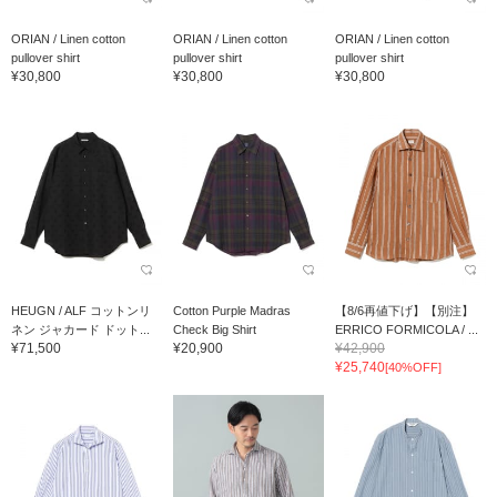
ORIAN / Linen cotton
ORIAN / Linen cotton
ORIAN / Linen cotton
pullover shirt
pullover shirt
pullover shirt
¥30,800
¥30,800
¥30,800
HEUGN / ALF コットンリ
Cotton Purple Madras
【8/6再値下げ】【別注】
ネン ジャカード ドット...
Check Big Shirt
ERRICO FORMICOLA / ...
¥71,500
¥20,900
¥42,900
¥25,740
[40%OFF]