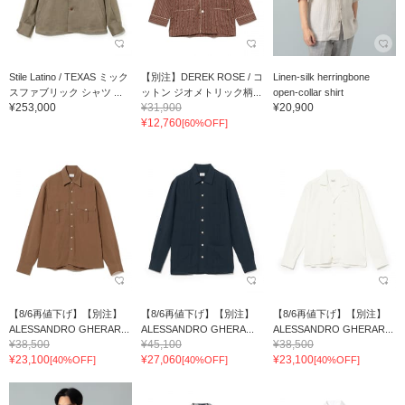
Stile Latino / TEXAS ミック
【別注】DEREK ROSE / コ
Linen-silk herringbone
スファブリック シャツ ...
ットン ジオメトリック柄...
open-collar shirt
¥253,000
¥31,900
¥20,900
¥12,760
[60%OFF]
【8/6再値下げ】【別注】
【8/6再値下げ】【別注】
【8/6再値下げ】【別注】
ALESSANDRO GHERAR...
ALESSANDRO GHERA...
ALESSANDRO GHERAR...
¥38,500
¥45,100
¥38,500
¥23,100
¥27,060
¥23,100
[40%OFF]
[40%OFF]
[40%OFF]