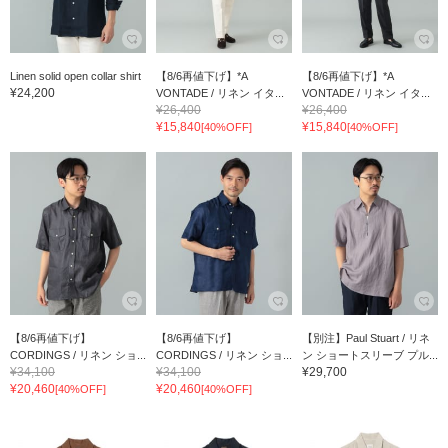
Linen solid open collar shirt
【8/6再値下げ】*A
【8/6再値下げ】*A
¥24,200
VONTADE / リネン イタ...
VONTADE / リネン イタ...
¥26,400
¥26,400
¥15,840
¥15,840
[40%OFF]
[40%OFF]
【8/6再値下げ】
【8/6再値下げ】
【別注】Paul Stuart / リネ
CORDINGS / リネン ショ...
CORDINGS / リネン ショ...
ン ショートスリーブ プル...
¥34,100
¥34,100
¥29,700
¥20,460
¥20,460
[40%OFF]
[40%OFF]