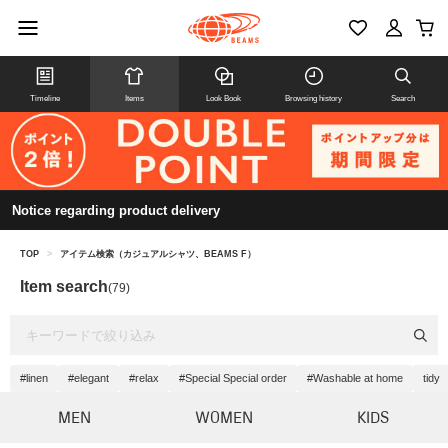
Timeline
Items
Look Book
Browsing history
Search
Notice regarding product delivery
TOP
>
アイテム検索（カジュアルシャツ、BEAMS F）
Item search
(79)
#linen
#elegant
#relax
#Special Special order
#Washable at home
tidy
MEN
WOMEN
KIDS