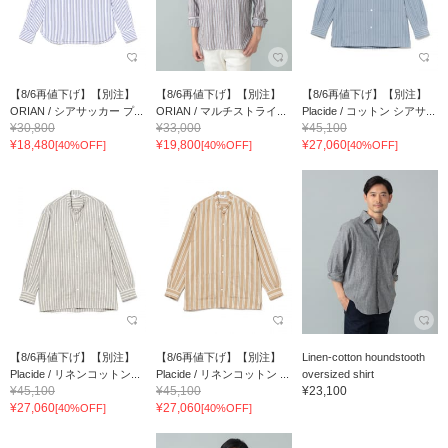
【8/6再値下げ】【別注】
【8/6再値下げ】【別注】
【8/6再値下げ】【別注】
ORIAN / シアサッカー プ...
ORIAN / マルチストライ...
Placide / コットン シアサ...
¥30,800
¥33,000
¥45,100
¥18,480
¥19,800
¥27,060
[40%OFF]
[40%OFF]
[40%OFF]
【8/6再値下げ】【別注】
【8/6再値下げ】【別注】
Linen-cotton houndstooth
Placide / リネンコットン...
Placide / リネンコットン ...
oversized shirt
¥45,100
¥45,100
¥23,100
¥27,060
¥27,060
[40%OFF]
[40%OFF]