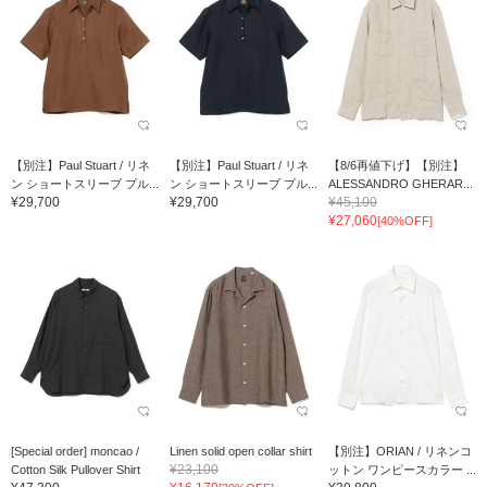
【別注】Paul Stuart / リネ
【別注】Paul Stuart / リネ
【8/6再値下げ】【別注】
ン ショートスリーブ プル...
ン ショートスリーブ プル...
ALESSANDRO GHERAR...
¥29,700
¥29,700
¥45,100
¥27,060
[40%OFF]
[Special order] moncao /
Linen solid open collar shirt
【別注】ORIAN / リネンコ
¥23,100
Cotton Silk Pullover Shirt
ットン ワンピースカラー ...