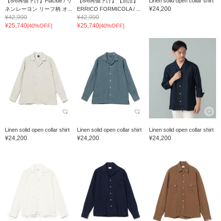
【8/6再値下げ】Placide / リ
【8/6再値下げ】【別注】
Linen solid open collar shirt
¥24,200
ネンレーヨン リーフ柄 オ...
ERRICO FORMICOLA / ...
¥42,900
¥42,900
¥25,740
¥25,740
[40%OFF]
[40%OFF]
Linen solid open collar shirt
Linen solid open collar shirt
Linen solid open collar shirt
¥24,200
¥24,200
¥24,200