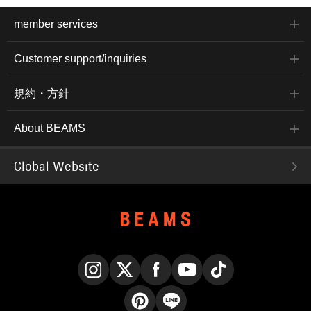
member services
Customer support/inquiries
規約・方針
About BEAMS
Global Website
Instagram
X
Facebook
YouTube
TikTok