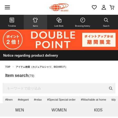
Timeline
Items
Look Book
Browsing history
Search
Notice regarding product delivery
TOP
>
アイテム検索（カジュアルシャツ、BEAMS F）
Item search
(79)
#linen
#elegant
#relax
#Special Special order
#Washable at home
tidy
MEN
WOMEN
KIDS