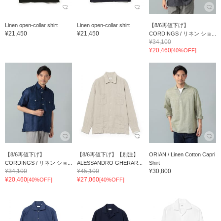
Linen open-collar shirt
Linen open-collar shirt
【8/6再値下げ】
¥21,450
¥21,450
CORDINGS / リネン ショ...
¥34,100
¥20,460
[40%OFF]
【8/6再値下げ】
【8/6再値下げ】【別注】
ORIAN / Linen Cotton Capri
CORDINGS / リネン ショ...
ALESSANDRO GHERAR...
Shirt
¥34,100
¥45,100
¥30,800
¥20,460
¥27,060
[40%OFF]
[40%OFF]