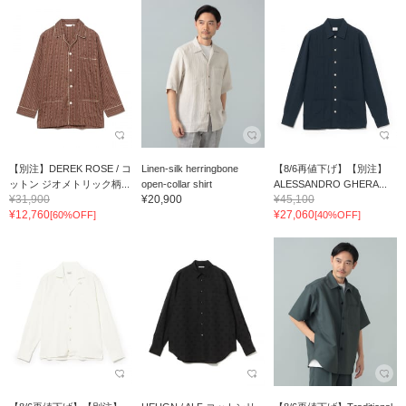
【別注】DEREK ROSE / コ
Linen-silk herringbone
【8/6再値下げ】【別注】
ットン ジオメトリック柄...
open-collar shirt
ALESSANDRO GHERA...
¥31,900
¥20,900
¥45,100
¥12,760
¥27,060
[60%OFF]
[40%OFF]