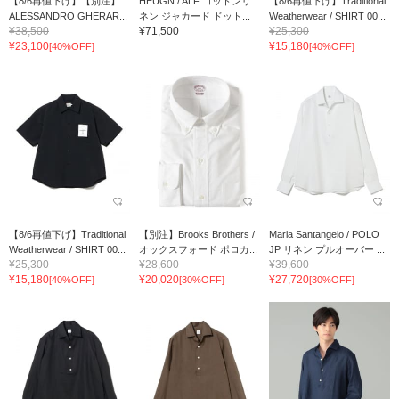
【8/6再値下げ】【別注】
HEUGN / ALF コットンリ
【8/6再値下げ】Traditional
ALESSANDRO GHERAR...
ネン ジャカード ドット...
Weatherwear / SHIRT 00...
¥38,500
¥71,500
¥25,300
¥23,100
¥15,180
[40%OFF]
[40%OFF]
【8/6再値下げ】Traditional
【別注】Brooks Brothers /
Maria Santangelo / POLO
Weatherwear / SHIRT 00...
オックスフォード ポロカ...
JP リネン プルオーバー ...
¥25,300
¥28,600
¥39,600
¥15,180
¥20,020
¥27,720
[40%OFF]
[30%OFF]
[30%OFF]