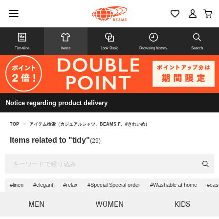
Timeline
Items
Look Book
Browsing history
Search
Notice regarding product delivery
TOP
>
アイテム検索（カジュアルシャツ、BEAMS F、#きれいめ）
Items related to "tidy"
(29)
#linen
#elegant
#relax
#Special Special order
#Washable at home
#cas
MEN
WOMEN
KIDS