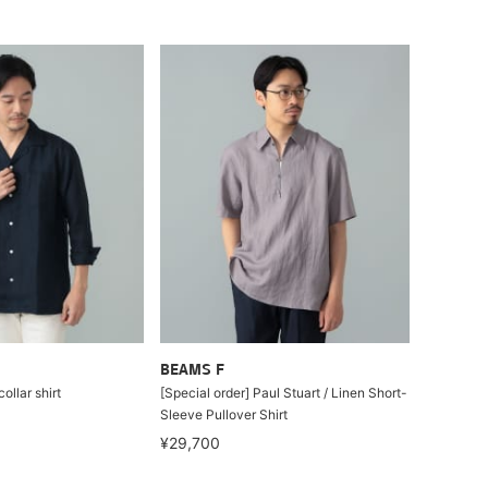
BEAMS F
ollar shirt
[Special order] Paul Stuart / Linen Short-
Sleeve Pullover Shirt
¥29,700