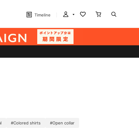
Timeline
l
#Colored shirts
#Open collar