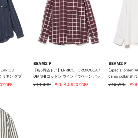
BEAMS F
BEAMS F
RRICO
【8/6再値下げ】ERRICO FORMICOLA /
[Special order] At
O リネン ダブ...
GIANNI コットン ウインドウペーン バッ...
camp collar shirt
¥44,000
¥26,400
¥40,700
¥28
40%OFF]
[40%OFF]