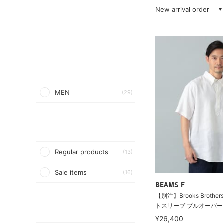
New arrival order
MEN
(29)
Regular products
(13)
Sale items
(16)
BEAMS F
【別注】Brooks Brothe
トスリーブ プルオーバー 
¥26,400