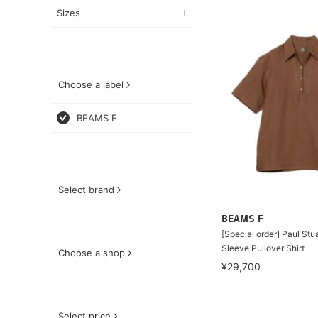
Sizes
Choose a label
BEAMS F
Select brand
BEAMS F
[Special order] Paul Stua
Sleeve Pullover Shirt
Choose a shop
¥29,700
Select price