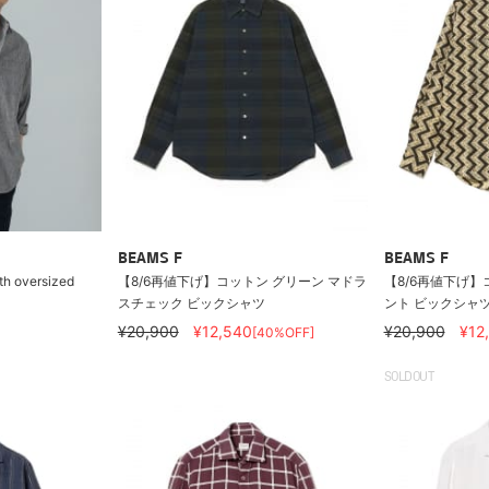
BEAMS F
BEAMS F
th oversized
【8/6再値下げ】コットン グリーン マドラ
【8/6再値下げ】
スチェック ビックシャツ
ント ビックシャ
¥20,900
¥12,540
¥20,900
¥12
[40%OFF]
SOLDOUT