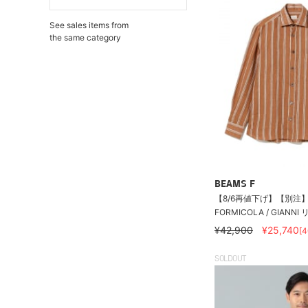
See sales items from
the same category
BEAMS F
【8/6再値下げ】【別注】E
FORMICOLA / GIANNI
¥42,900
¥25,740
[
SOLDOUT