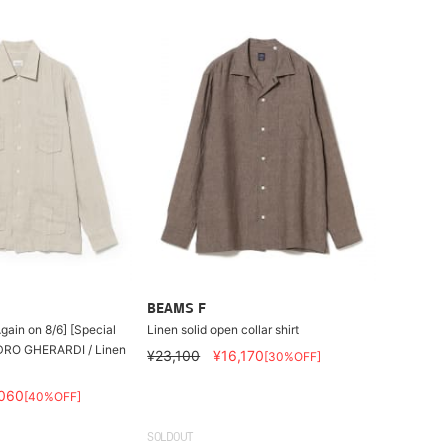
BEAMS F
gain on 8/6] [Special
Linen solid open collar shirt
DRO GHERARDI / Linen
¥23,100
¥16,170
[30%OFF]
,060
[40%OFF]
SOLDOUT