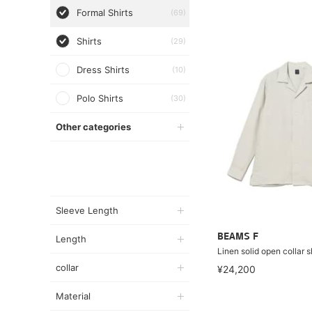
Formal Shirts
(69)
Shirts
(29)
Dress Shirts
(10)
Polo Shirts
(30)
Other categories
Sleeve Length
BEAMS F
Length
Linen solid open collar s
collar
¥24,200
Material