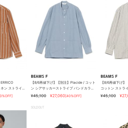
BEAMS F
BEAMS F
RRICO
【8/6再値下げ】【別注】Placide / コット
【8/6再値下げ】【別
 リネン ストライ...
ン シアサッカーストライプ バンドカラ...
コットン ストラ
¥45,100
¥27,060
¥45,100
¥27
40%OFF]
[40%OFF]
SOLDOUT