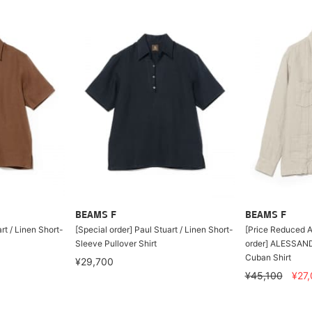
BEAMS F
BEAMS F
rt / Linen Short-
[Special order] Paul Stuart / Linen Short-
[Price Reduced A
Sleeve Pullover Shirt
order] ALESSAN
Cuban Shirt
¥29,700
¥45,100
¥27