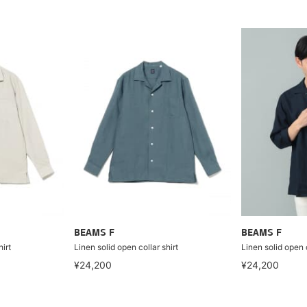
BEAMS F
BEAMS F
hirt
Linen solid open collar shirt
Linen solid open c
¥24,200
¥24,200