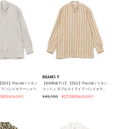
BEAMS F
注】Placide / リネン
【8/6再値下げ】【別注】Placide / リネン
イプ バンドカラーシャツ
コットン ダブルストライプ バンドカラ...
,060
¥45,100
¥27,060
[40%OFF]
[40%OFF]