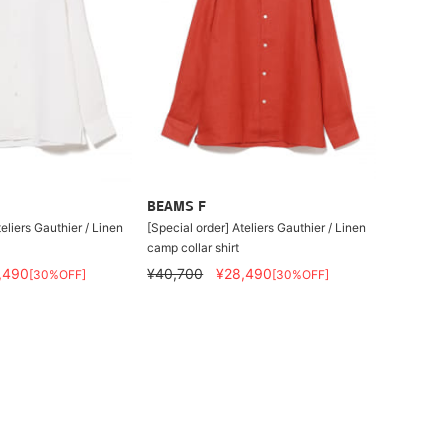
BEAMS F
eliers Gauthier / Linen
[Special order] Ateliers Gauthier / Linen
camp collar shirt
,490
¥40,700
¥28,490
[30%OFF]
[30%OFF]