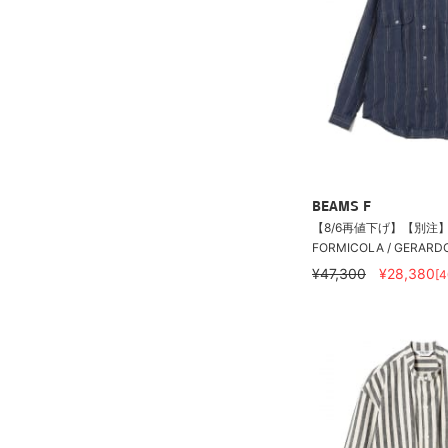
BEAMS F
【8/6再値下げ】【別注】E
FORMICOLA / GERARD
¥47,300
¥28,380
[