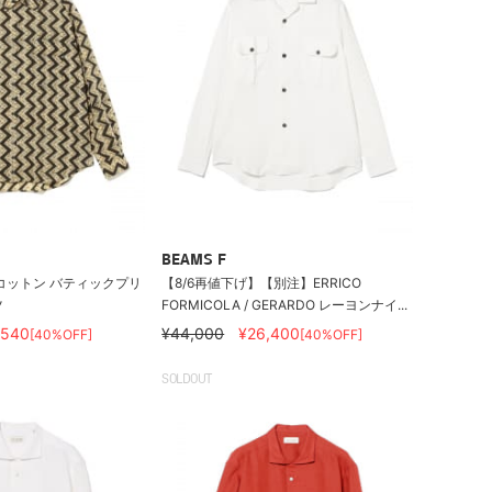
BEAMS F
コットン バティックプリ
【8/6再値下げ】【別注】ERRICO
ツ
FORMICOLA / GERARDO レーヨンナイ...
,540
¥44,000
¥26,400
[40%OFF]
[40%OFF]
SOLDOUT