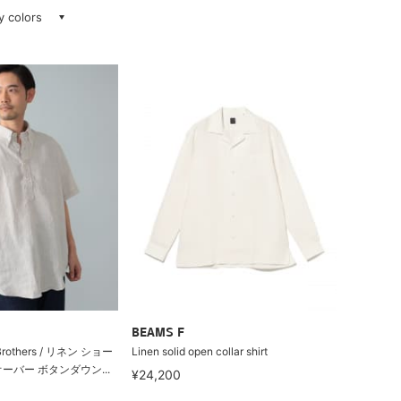
ay colors
BEAMS F
rothers / リネン ショー
Linen solid open collar shirt
ーバー ボタンダウン...
¥24,200