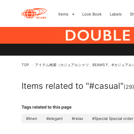
Items
Look Book
Labels
S
TOP
アイテム検索（カジュアルシャツ、BEAMS F、#カジュアル
>
Items related to "#casual"
(29
Tags related to this page
#linen
#elegant
#relax
#Special Special order