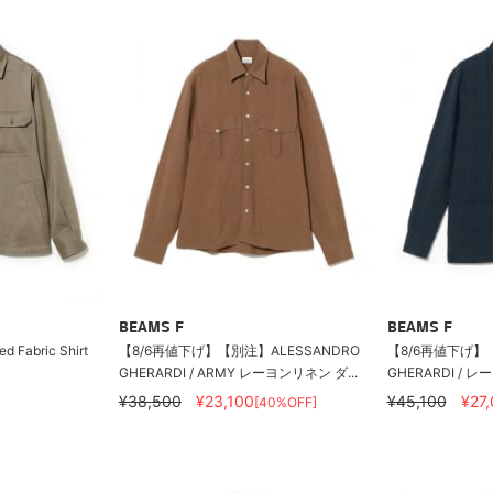
BEAMS F
BEAMS F
ed Fabric Shirt
【8/6再値下げ】【別注】ALESSANDRO
【8/6再値下げ】【
GHERARDI / ARMY レーヨンリネン ダ...
GHERARDI / 
¥38,500
¥23,100
¥45,100
¥27
[40%OFF]