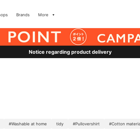
hops
Brands
More
Notice regarding product delivery
）
)
#Washable at home
tidy
#Pullovershirt
#Cotton materia