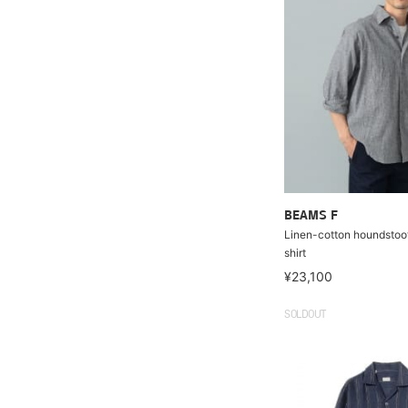
BEAMS F
Linen-cotton houndstoo
shirt
¥23,100
SOLDOUT