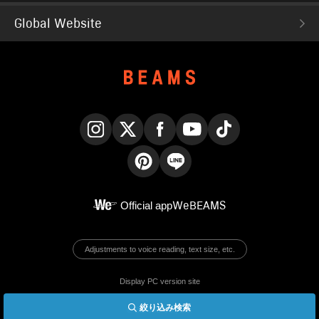
Global Website
Instagram
X
Facebook
YouTube
TikTok
Pinterest
LINE
Official app
WeBEAMS
Adjustments to voice reading, text size, etc.
Display PC version site
絞り込み検索
© BEAMS Co., Ltd.