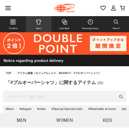
Timeline
Items
Look Book
Browsing history
Search
Notice regarding product delivery
TOP
>
アイテム検索（カジュアルシャツ、BEAMS F、#プルオーバーシャツ）
「#プルオーバーシャツ」に関するアイテム
(26)
#linen
#elegant
#relax
#Special Special order
#Washable at home
tidy
MEN
WOMEN
KIDS