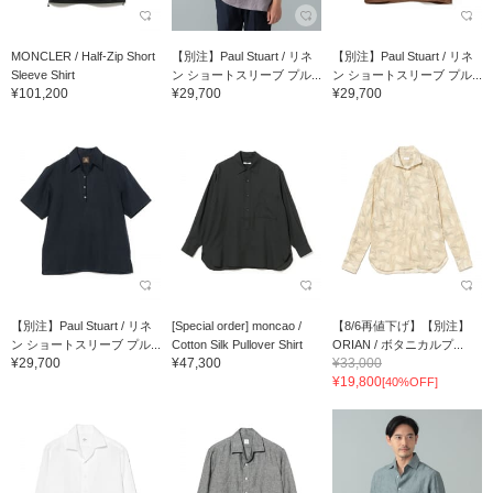
MONCLER / Half-Zip Short
【別注】Paul Stuart / リネ
【別注】Paul Stuart / リネ
Sleeve Shirt
ン ショートスリーブ プル...
ン ショートスリーブ プル...
¥101,200
¥29,700
¥29,700
【別注】Paul Stuart / リネ
[Special order] moncao /
【8/6再値下げ】【別注】
ン ショートスリーブ プル...
Cotton Silk Pullover Shirt
ORIAN / ボタニカルプ...
¥29,700
¥47,300
¥33,000
¥19,800
[40%OFF]