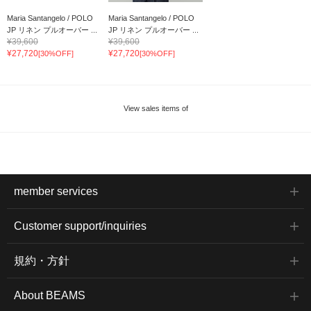
Maria Santangelo / POLO
Maria Santangelo / POLO
JP リネン プルオーバー ...
JP リネン プルオーバー ...
¥39,600
¥39,600
¥27,720
¥27,720
[30%OFF]
[30%OFF]
View sales items of
member services
Customer support/inquiries
規約・方針
About BEAMS