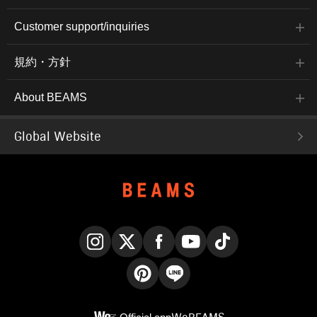
Customer support/inquiries
規約・方針
About BEAMS
Global Website
Instagram
X
Facebook
YouTube
TikTok
Pinterest
LINE