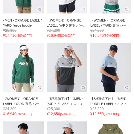
<MEN> ORANGE LABEL /
〈WOMEN〉 ORANGE
〈WOMEN〉 ORANGE
YARD fleece hoodie
LABEL / YARD 裏毛 パー...
LABEL / YARD 裏毛 パー...
¥25,300
¥24,200
¥24,200
¥17,710
¥16,940
¥16,940
[30%OFF]
[30%OFF]
[30%OFF]
〈WOMEN〉 ORANGE
【8/6再値下げ】〈MEN〉
【8/6再値下げ】〈MEN〉
LABEL / YARD 裏毛 パー...
PURPLE LABEL / スフィ...
PURPLE LABEL / スフィ...
¥24,200
¥25,300
¥25,300
¥16,940
¥12,650
¥12,650
[30%OFF]
[50%OFF]
[50%OFF]