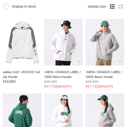
Display In stock
display size
adidas Golf / JAY3LEE Full-
<MEN> ORANGE LABEL /
<MEN> ORANGE LABEL /
Zip Hoodie
YARD fleece hoodie
YARD fleece hoodie
¥19,800
¥25,300
¥25,300
¥17,710
¥17,710
[30%OFF]
[30%OFF]