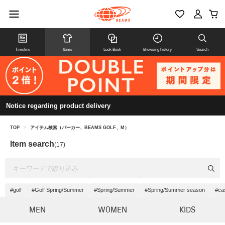
Timeline
Items
Look Book
Browsing history
Search
Notice regarding product delivery
TOP
>
アイテム検索（パーカー、BEAMS GOLF、M）
Item search
(17)
#golf
#Golf Spring/Summer
#Spring/Summer
#Spring/Summer season
#ca
MEN
WOMEN
KIDS