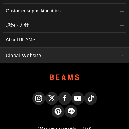
Customer support/inquiries
規約・方針
About BEAMS
Global Website
Instagram
X
Facebook
YouTube
TikTok
Pinterest
LINE