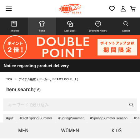
Timeline
Items
Look Book
Browsing history
Search
Notice regarding product delivery
TOP
>
アイテム検索（パーカー、BEAMS GOLF、L）
Item search
(16)
#golf
#Golf Spring/Summer
#Spring/Summer
#Spring/Summer season
#ca
MEN
WOMEN
KIDS