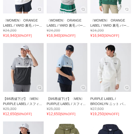
〈WOMEN〉 ORANGE
〈WOMEN〉 ORANGE
〈WOMEN〉 ORANGE
LABEL / YARD 裏毛 パー...
LABEL / YARD 裏毛 パー...
LABEL / YARD 裏毛 パー...
¥24,200
¥24,200
¥24,200
¥16,940
¥16,940
¥16,940
[30%OFF]
[30%OFF]
[30%OFF]
【8/6再値下げ】〈MEN〉
【8/6再値下げ】〈MEN〉
PURPLE LABEL /
PURPLE LABEL / スフィ...
PURPLE LABEL / スフィ...
BROOKLYN ニット パ...
¥25,300
¥25,300
¥27,500
¥12,650
¥12,650
¥19,250
[50%OFF]
[50%OFF]
[30%OFF]