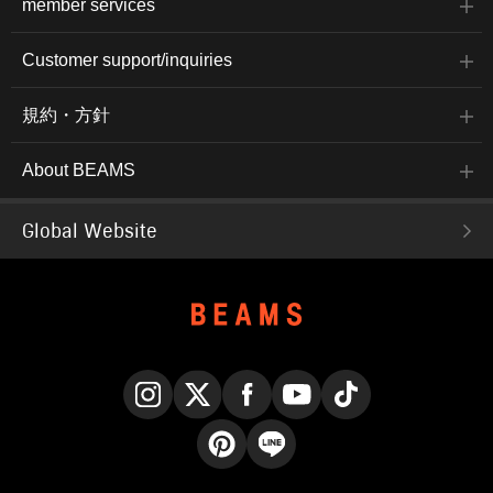
member services
Customer support/inquiries
規約・方針
About BEAMS
Global Website
Instagram
X
Facebook
YouTube
TikTok
Pinterest
LINE