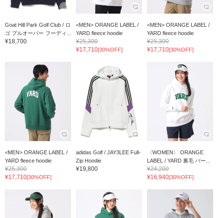
Goat Hill Park Golf Club / ロ
<MEN> ORANGE LABEL /
<MEN> ORANGE LABEL /
ゴ プルオーバー フーディ...
YARD fleece hoodie
YARD fleece hoodie
¥18,700
¥25,300
¥25,300
¥17,710
¥17,710
[30%OFF]
[30%OFF]
<MEN> ORANGE LABEL /
adidas Golf / JAY3LEE Full-
〈WOMEN〉 ORANGE
YARD fleece hoodie
Zip Hoodie
LABEL / YARD 裏毛 パー...
¥25,300
¥19,800
¥24,200
¥17,710
¥16,940
[30%OFF]
[30%OFF]