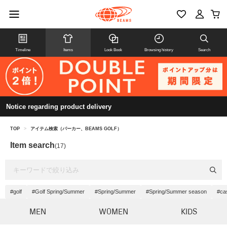
Timeline
Items
Look Book
Browsing history
Search
Notice regarding product delivery
TOP
>
アイテム検索（パーカー、BEAMS GOLF）
Item search
(17)
#golf
#Golf Spring/Summer
#Spring/Summer
#Spring/Summer season
#ca
MEN
WOMEN
KIDS