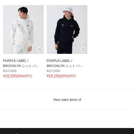
PURPLE LABEL /
PURPLE LABEL /
BROOKLYN ニット パ...
BROOKLYN ニット パ...
¥27,500
¥27,500
¥19,250
¥19,250
[30%OFF]
[30%OFF]
View sales items of