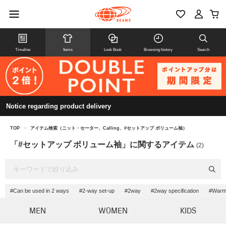
Timeline
Items
Look Book
Browsing history
Search
Notice regarding product delivery
TOP
>
アイテム検索（ニット・セーター、Calling、#セットアップ ボリューム袖）
「#セットアップ ボリューム袖」に関するアイテム
(2)
#Can be used in 2 ways
#2-way set-up
#2way
#2way specification
#War
MEN
WOMEN
KIDS