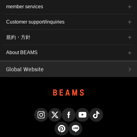
member services
Customer support/inquiries
規約・方針
About BEAMS
Global Website
Instagram
X
Facebook
YouTube
TikTok
Pinterest
LINE