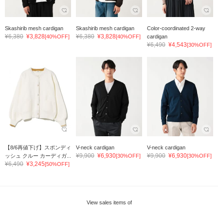
Skashirib mesh cardigan
Skashirib mesh cardigan
Color-coordinated 2-way
¥6,380
¥3,828
¥6,380
¥3,828
[40%OFF]
[40%OFF]
cardigan
¥6,490
¥4,543
[30%OFF]
【8/6再値下げ】スポンディ
V-neck cardigan
V-neck cardigan
¥9,900
¥6,930
¥9,900
¥6,930
ッシュ クルー カーディガ...
[30%OFF]
[30%OFF]
¥6,490
¥3,245
[50%OFF]
View sales items of