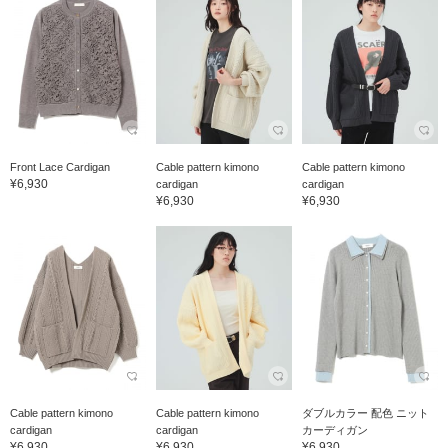
Front Lace Cardigan
Cable pattern kimono
Cable pattern kimono
¥6,930
cardigan
cardigan
¥6,930
¥6,930
Cable pattern kimono
Cable pattern kimono
ダブルカラー 配色 ニット
cardigan
cardigan
カーディガン
¥6,930
¥6,930
¥6,930