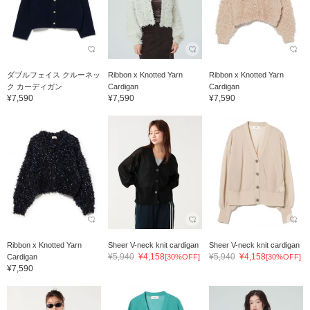
ダブルフェイス クルーネッ
Ribbon x Knotted Yarn
Ribbon x Knotted Yarn
ク カーディガン
Cardigan
Cardigan
¥7,590
¥7,590
¥7,590
Ribbon x Knotted Yarn
Sheer V-neck knit cardigan
Sheer V-neck knit cardigan
¥5,940
¥4,158
¥5,940
¥4,158
Cardigan
[30%OFF]
[30%OFF]
¥7,590