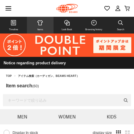
Timeline
Items
Look Book
Browsing history
Search
Notice regarding product delivery
TOP
>
アイテム検索（カーディガン、BEAMS HEART）
Item search
(60)
MEN
WOMEN
KIDS
Display In stock
display size