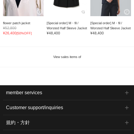
flower patch jacket
[Special order] M・fil /
[Special order] M・fil /
¥52,800
Worsted Half Sleeve Jacket
Worsted Half Sleeve Jacket
¥26,400
¥48,400
¥48,400
[50%OFF]
View sales items of
member services
Customer support/inquiries
規約・方針