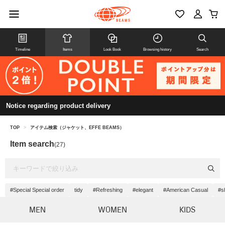
Timeline
Items
Look Book
Browsing history
Search
Notice regarding product delivery
TOP
>
アイテム検索（ジャケット、EFFE BEAMS）
Item search
(27)
#Special Special order
tidy
#Refreshing
#elegant
#American Casual
#s
MEN
WOMEN
KIDS