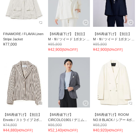
FINAMORE / FLAVIA Linen
【8/6再値下げ】【別注】
【8/6再値下げ】【別注】
Stripe Jacket
M・fil / ツイード 1ボタン ...
M・fil / ツイード 1ボタン ...
¥77,000
¥85,800
¥85,800
¥42,900
¥42,900
[50%OFF]
[50%OFF]
【8/6再値下げ】【別注】
【8/6再値下げ】
【8/6再値下げ】ROOM
Envelo / ストライプ 2ボ...
CIRCOLO1901 / デニム...
NO.8 BLACK / シアー 4ボ...
¥74,800
¥86,900
¥68,200
¥44,880
¥52,140
¥40,920
[40%OFF]
[40%OFF]
[40%OFF]