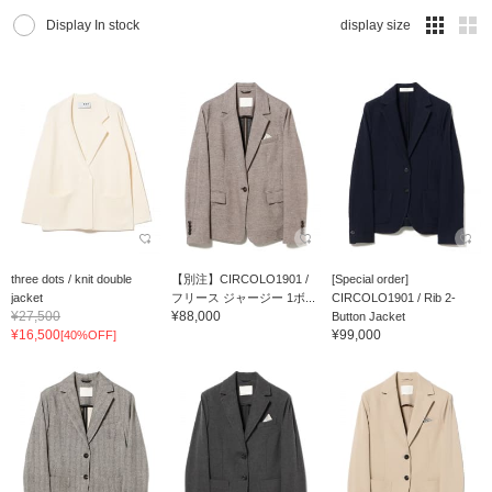
Display In stock
display size
three dots / knit double
【別注】CIRCOLO1901 /
[Special order]
jacket
フリース ジャージー 1ボ...
CIRCOLO1901 / Rib 2-
¥27,500
¥88,000
Button Jacket
¥16,500
¥99,000
[40%OFF]