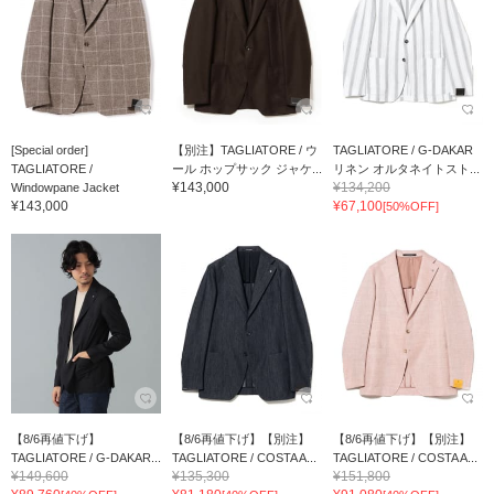
[Special order]
【別注】TAGLIATORE / ウ
TAGLIATORE / G-DAKAR
TAGLIATORE /
ール ホップサック ジャケ...
リネン オルタネイトスト...
¥143,000
¥134,200
Windowpane Jacket
¥143,000
¥67,100
[50%OFF]
【8/6再値下げ】
【8/6再値下げ】【別注】
【8/6再値下げ】【別注】
TAGLIATORE / G-DAKAR...
TAGLIATORE / COSTA A...
TAGLIATORE / COSTA A...
¥149,600
¥135,300
¥151,800