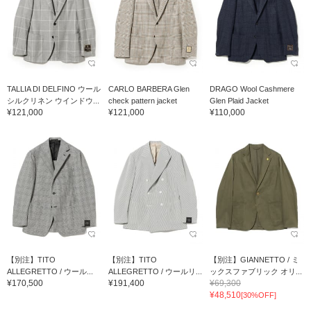
TALLIA DI DELFINO ウール
CARLO BARBERA Glen
DRAGO Wool Cashmere
シルクリネン ウインドウ...
check pattern jacket
Glen Plaid Jacket
¥121,000
¥121,000
¥110,000
【別注】TITO
【別注】TITO
【別注】GIANNETTO / ミ
ALLEGRETTO / ウール...
ALLEGRETTO / ウールリ...
ックスファブリック オリ...
¥170,500
¥191,400
¥69,300
¥48,510
[30%OFF]