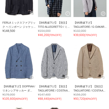
FERLA ミックスファブリッ
【8/6再値下げ】【別注】
【8/6再値下げ】
ク ヘリンボーン ジャケッ...
TITO ALLEGRETTO / ミ...
TAGLIATORE / G-DAKAR...
¥148,500
¥154,000
¥132,000
¥46,200
¥39,600
[70%OFF]
[70%OFF]
【8/6再値下げ】DOPPIAA /
【8/6再値下げ】【別注】
【8/6再値下げ】【別注】
リネンシアサッカー ダ...
TAGLIATORE / COSTA A...
TAGLIATORE / COSTA A...
¥176,000
¥147,400
¥156,200
¥105,600
¥88,440
¥93,720
[40%OFF]
[40%OFF]
[40%OFF]