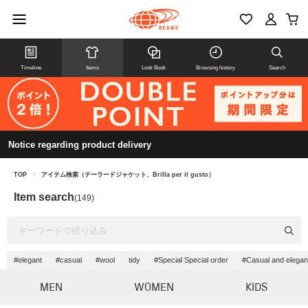
Timeline
Items
Look Book
Browsing history
Search
Notice regarding product delivery
TOP
>
アイテム検索（テーラードジャケット、Brilla per il gusto）
Item search
(149)
#elegant
#casual
#wool
tidy
#Special Special order
#Casual and elegan
MEN
WOMEN
KIDS